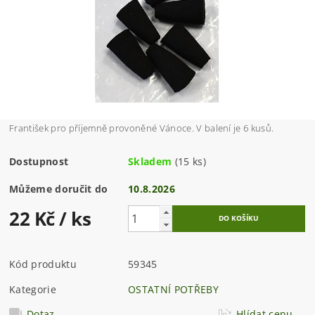
František pro příjemně provoněné Vánoce. V balení je 6 kusů.
Dostupnost
Skladem
(15 ks)
Můžeme doručit do
10.8.2026
22 Kč
/ ks
Kód produktu
59345
Kategorie
OSTATNÍ POTŘEBY
Dotaz
Hlídat cenu