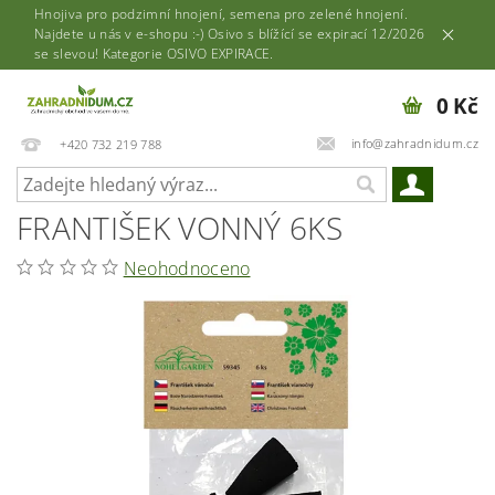
Hnojiva pro podzimní hnojení, semena pro zelené hnojení.
Najdete u nás v e-shopu :-) Osivo s blížící se expirací 12/2026
se slevou! Kategorie OSIVO EXPIRACE.
0 Kč
info@zahradnidum.cz
+420 732 219 788
FRANTIŠEK VONNÝ 6KS
Neohodnoceno