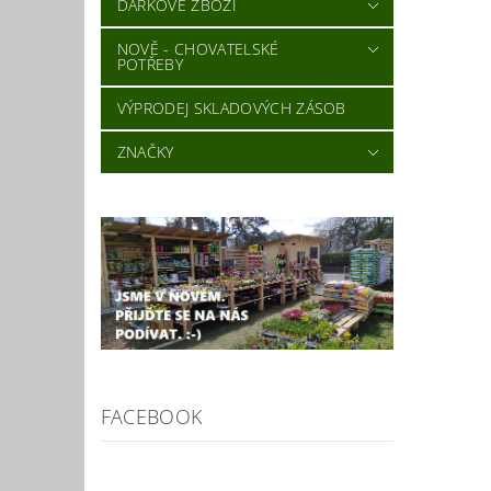
DÁRKOVÉ ZBOŽÍ
NOVĚ - CHOVATELSKÉ
POTŘEBY
VÝPRODEJ SKLADOVÝCH ZÁSOB
ZNAČKY
FACEBOOK