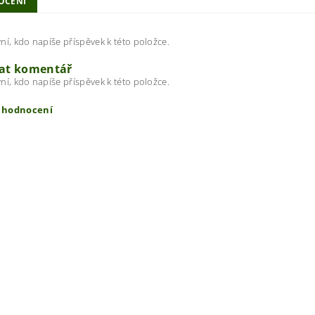
OCENÍ
ní, kdo napíše příspěvek k této položce.
dat komentář
ní, kdo napíše příspěvek k této položce.
t hodnocení
ením hodnocení souhlasíte s
podmínkami ochrany osobních úda