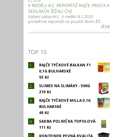
6.2.2026
V NEDĚLI 8.2. REPORTÁŽ RAJČE PRISTA A
SEDLÁKŮV ŽÍŽALÍ ČAJ!
Vážení zákazníci. V neděli 8.2.2025
proběhne reportáž na použití Biom Žíž...
více
TOP 10
RAJČE TYČKOVÉ BALKAN F1
0,1G BULHARSKÉ
55 Kč
SLIMEX NA SLIMÁKY - 500G
219 Kč
RAJČE TYČKOVÉ MILLA 0,1G
BULHARSKÉ
49 Kč
SADBA POLNIČKA TOPOLOVÁ
111 Kč
KONTEJNER PEVNÁ KVALITA