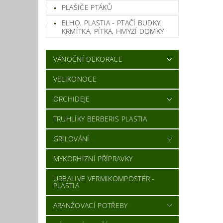
PLAŠIČE PTÁKŮ
ELHO, PLASTIA - PTAČÍ BUDKY,
KRMÍTKA, PÍTKA, HMYZÍ DOMKY
VÁNOČNÍ DEKORACE
VELIKONOCE
ORCHIDEJE
TRUHLÍKY BERBERIS PLASTIA
GRILOVÁNÍ
MYKORHIZNÍ PŘÍPRAVKY
URBALIVE VERMIKOMPOSTÉR -
PLASTIA
ARANŽOVACÍ POTŘEBY