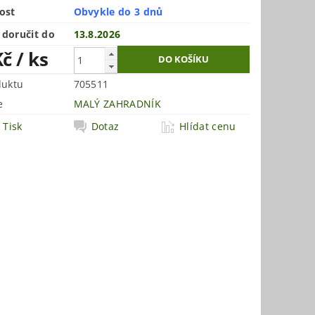
ost
Obvykle do 3 dnů
doručit do
13.8.2026
Kč
/ ks
duktu
705511
e
MALÝ ZAHRADNÍK
Tisk
Dotaz
Hlídat cenu