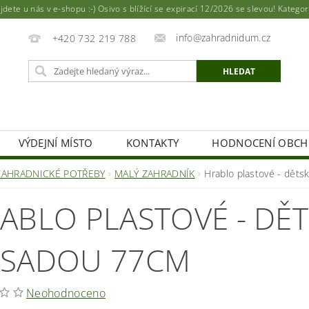
ete u nás v e-shopu :-) Osivo s blížící se expirací 12/2026 se slevou! Katego
info@zahradnidum.cz
+420 732 219 788
VÝDEJNÍ MÍSTO
KONTAKTY
HODNOCENÍ OBC
ZAHRADNICKÉ POTŘEBY
MALÝ ZAHRADNÍK
Hrablo plastové - dět
ABLO PLASTOVÉ - DĚT
SADOU 77CM
Neohodnoceno