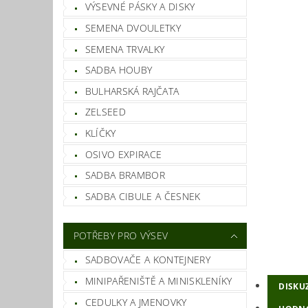
VÝSEVNÉ PÁSKY A DISKY
SEMENA DVOULETKY
SEMENA TRVALKY
SADBA HOUBY
BULHARSKÁ RAJČATA
ZELSEED
KLÍČKY
OSIVO EXPIRACE
SADBA BRAMBOR
SADBA CIBULE A ČESNEK
POTŘEBY PRO VÝSEV
SADBOVAČE A KONTEJNERY
MINIPAŘENIŠTĚ A MINISKLENÍKY
DISKU
CEDULKY A JMENOVKY