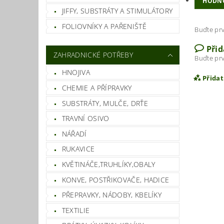
HODN
JIFFY, SUBSTRÁTY A STIMULÁTORY
FOLIOVNÍKY A PAŘENIŠTĚ
Buďte prv
Při
ZAHRADNICKÉ POTŘEBY
Buďte prv
HNOJIVA
Přida
CHEMIE A PŘÍPRAVKY
SUBSTRÁTY, MULČE, DRŤE
TRAVNÍ OSIVO
NÁŘADÍ
RUKAVICE
KVĚTINÁČE,TRUHLÍKY,OBALY
KONVE, POSTŘIKOVAČE, HADICE
PŘEPRAVKY, NÁDOBY, KBELÍKY
Vlož
TEXTILIE