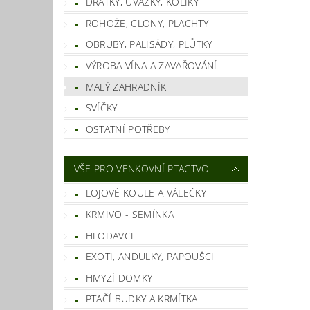
DRÁTKY, ÚVAZKY, KOLÍKY
ROHOŽE, CLONY, PLACHTY
OBRUBY, PALISÁDY, PLŮTKY
VÝROBA VÍNA A ZAVAŘOVÁNÍ
MALÝ ZAHRADNÍK
SVÍČKY
OSTATNÍ POTŘEBY
VŠE PRO VENKOVNÍ PTACTVO
LOJOVÉ KOULE A VÁLEČKY
KRMIVO - SEMÍNKA
HLODAVCI
EXOTI, ANDULKY, PAPOUŠCI
HMYZÍ DOMKY
PTAČÍ BUDKY A KRMÍTKA