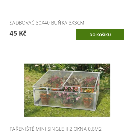
SADBOVAČ 30X40 BUŇKA 3X3CM
45 Kč
PAŘENIŠTĚ MINI SINGLE II 2 OKNA 0,6M2