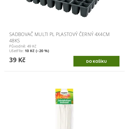
SADBOVAČ MULTI PL PLASTOVÝ ČERNÝ 4X4CM
48KS
Původně:
49 Kč
Ušetříte
:
10 Kč (–20 %)
39 Kč