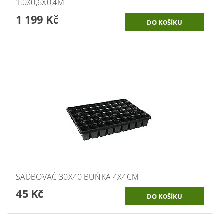
1,0X0,6X0,4M
1 199 Kč
SADBOVAČ 30X40 BUŇKA 4X4CM
45 Kč