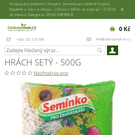
Hnojiva pro podzimní hnojení, semena pro zelené hnojení.
Najdete u nás v e-shopu :-) Osivo s blížící se expirací 12/2026
se slevou! Kategorie OSIVO EXPIRACE.
0 Kč
info@zahradnidum.cz
+420 732 219 788
HRÁCH SETÝ - 500G
Neohodnoceno