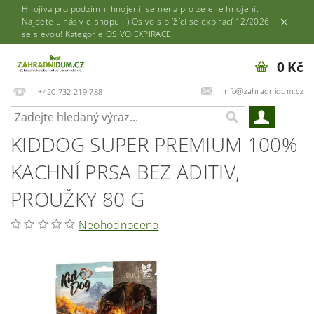
Hnojiva pro podzimní hnojení, semena pro zelené hnojení.
Najdete u nás v e-shopu :-) Osivo s blížící se expirací 12/2026
se slevou! Kategorie OSIVO EXPIRACE.
0 Kč
info@zahradnidum.cz
+420 732 219 788
KIDDOG SUPER PREMIUM 100%
KACHNÍ PRSA BEZ ADITIV,
PROUŽKY 80 G
Neohodnoceno