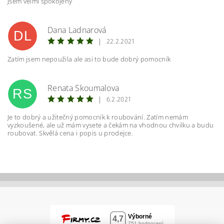
Jsem velmi spokojený
Dana Ladnarová
DL
|
22.2.2021
Zatím jsem nepoužila ale asi to bude dobrý pomocník
Vložením hodnocení souhlasíte s
podmínkami
Renata Skoumalova
ochrany osobních údajů
RS
|
6.2.2021
Je to dobrý a užitečný pomocník k roubování. Zatím nemám
vyzkoušené, ale už mám vysete a čekám na vhodnou chvilku a budu
roubovat. Skvělá cena i popis u prodejce.