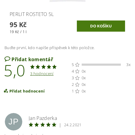
PERLIT ROSTETO 5L
95 Kč
19 Kč / 1 l
Buďte první, kdo napíše příspěvek k této položce.
Přidat komentář
5,0
5
3x
4
0x
3 hodnocení
3
0x
2
0x
Přidat hodnocení
1
0x
Jan Pazderka
JP
|
24.2.2021