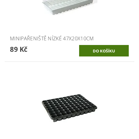
MINIPAŘENIŠTĚ NÍZKÉ 47X20X10CM
89 Kč