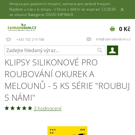
Hnojiva pro podzimní hnojení, semena pro zelené hnojení.
Najdete u nás v e-shopu :-) Osivo s blížící se expirací 12/2026
se slevou! Kategorie OSIVO EXPIRACE.
0 Kč
info@zahradnidum.cz
+420 732 219 788
KLIPSY SILIKONOVÉ PRO
ROUBOVÁNÍ OKUREK A
MELOUNŮ - 5 KS SÉRIE "ROUBUJ
S NÁMI"
3 hodnocení