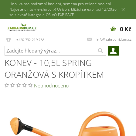
Hnojiva pro podzimní hnojení, semena pro zelené hnojení.
Najdete u nás v e-shopu :-) Osivo s blížící se expirací 12/2026
se slevou! Kategorie OSIVO EXPIRACE.
0 Kč
info@zahradnidum.cz
+420 732 219 788
KONEV - 10,5L SPRING
ORANŽOVÁ S KROPÍTKEM
Neohodnoceno