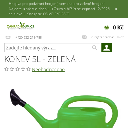
Hnojiva pro podzimní hnojení, semena pro zelené hnojení.
Najdete u nás v e-shopu :-) Osivo s blížící se expirací 12/2026
se slevou! Kategorie OSIVO EXPIRACE.
0 Kč
info@zahradnidum.cz
+420 732 219 788
KONEV 5L - ZELENÁ
Neohodnoceno