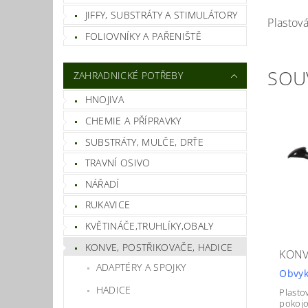
JIFFY, SUBSTRÁTY A STIMULÁTORY
Plastov
FOLIOVNÍKY A PAŘENIŠTĚ
SOU
ZAHRADNICKÉ POTŘEBY
HNOJIVA
CHEMIE A PŘÍPRAVKY
SUBSTRÁTY, MULČE, DRŤE
TRAVNÍ OSIVO
NÁŘADÍ
RUKAVICE
KVĚTINÁČE,TRUHLÍKY,OBALY
KONVE, POSTŘIKOVAČE, HADICE
KONV
ADAPTÉRY A SPOJKY
Obvyk
HADICE
Plasto
pokojo