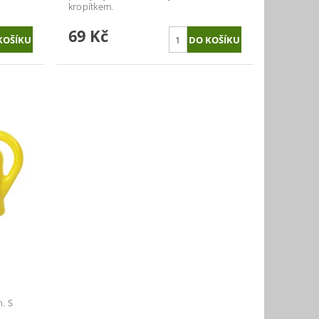
kropítkem.
69 Kč
. S