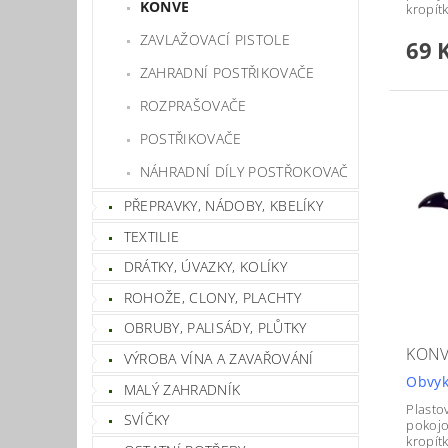
KONVE
kropít
ZAVLAŽOVACÍ PISTOLE
69 
ZAHRADNÍ POSTŘIKOVAČE
ROZPRAŠOVAČE
POSTŘIKOVAČE
NÁHRADNÍ DÍLY POSTŘOKOVAČ
PŘEPRAVKY, NÁDOBY, KBELÍKY
TEXTILIE
DRÁTKY, ÚVAZKY, KOLÍKY
ROHOŽE, CLONY, PLACHTY
OBRUBY, PALISÁDY, PLŮTKY
KONV
VÝROBA VÍNA A ZAVAŘOVÁNÍ
Obvyk
MALÝ ZAHRADNÍK
Plasto
SVÍČKY
pokojo
kropít