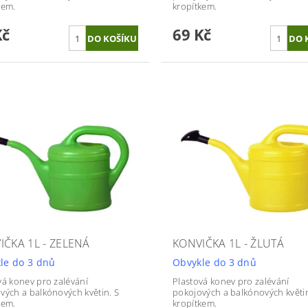
kem.
kropítkem.
Kč
69 Kč
IČKA 1L - ZELENÁ
KONVIČKA 1L - ŽLUTÁ
le do 3 dnů
Obvykle do 3 dnů
vá konev pro zalévání
Plastová konev pro zalévání
vých a balkónových květin. S
pokojových a balkónových květin
kem.
kropítkem.