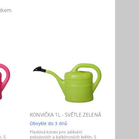
ítkem.
KONVIČKA 1L - SVĚTLE ZELENÁ
Obvykle do 3 dnů
Plastová konev pro zalévání
. S
pokojových a balkónových květin. S