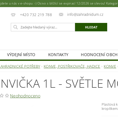
ete u nás v e-shopu :-) Osivo s blížící se expirací 12/2026 se slevou! Katego
info@zahradnidum.cz
+420 732 219 788
VÝDEJNÍ MÍSTO
KONTAKTY
HODNOCENÍ OBC
ZAHRADNICKÉ POTŘEBY
KONVE, POSTŘIKOVAČE, HADICE
KONVE
NVIČKA 1L - SVĚTLE 
Neohodnoceno
Plastová 
kropítkem