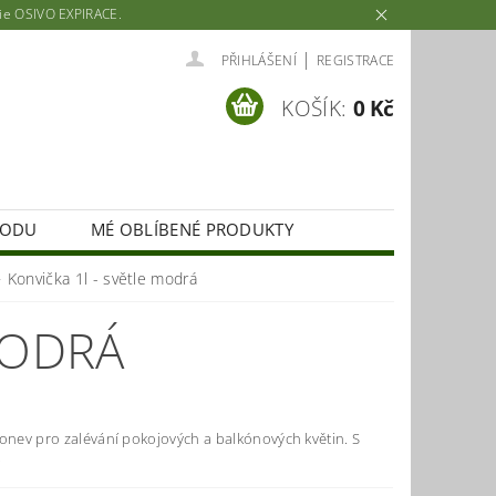
rie OSIVO EXPIRACE.
|
PŘIHLÁŠENÍ
REGISTRACE
KOŠÍK:
0 Kč
HODU
MÉ OBLÍBENÉ PRODUKTY
Konvička 1l - světle modrá
MODRÁ
konev pro zalévání pokojových a balkónových květin. S
.