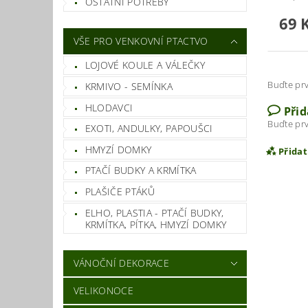
OSTATNÍ POTŘEBY
69 
VŠE PRO VENKOVNÍ PTACTVO
LOJOVÉ KOULE A VÁLEČKY
Buďte prv
KRMIVO - SEMÍNKA
HLODAVCI
Při
Buďte prv
EXOTI, ANDULKY, PAPOUŠCI
HMYZÍ DOMKY
Přida
PTAČÍ BUDKY A KRMÍTKA
PLAŠIČE PTÁKŮ
ELHO, PLASTIA - PTAČÍ BUDKY,
KRMÍTKA, PÍTKA, HMYZÍ DOMKY
VÁNOČNÍ DEKORACE
VELIKONOCE