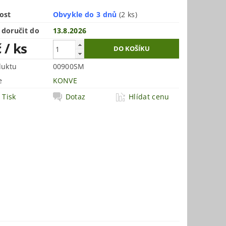
ost
Obvykle do 3 dnů
(2 ks)
doručit do
13.8.2026
č
/ ks
duktu
00900SM
e
KONVE
Tisk
Dotaz
Hlídat cenu