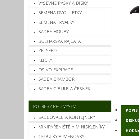
VÝSEVNÉ PÁSKY A DISKY
SEMENA DVOULETKY
SEMENA TRVALKY
SADBA HOUBY
BULHARSKÁ RAJČATA
ZELSEED
KLÍČKY
OSIVO EXPIRACE
SADBA BRAMBOR
SADBA CIBULE A ČESNEK
POTŘEBY PRO VÝSEV
POPIS
SADBOVAČE A KONTEJNERY
DISKU
MINIPAŘENIŠTĚ A MINISKLENÍKY
HODN
CEDULKY A JMENOVKY