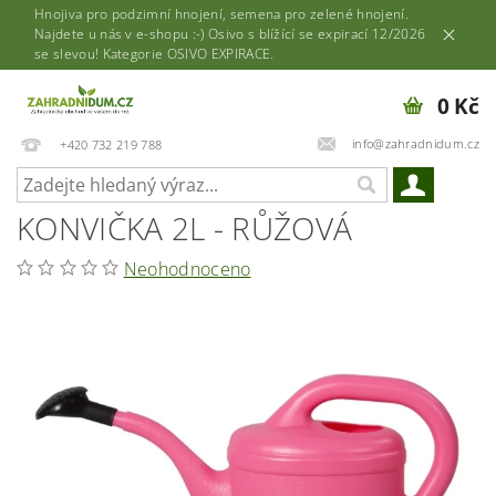
Hnojiva pro podzimní hnojení, semena pro zelené hnojení.
Najdete u nás v e-shopu :-) Osivo s blížící se expirací 12/2026
se slevou! Kategorie OSIVO EXPIRACE.
0 Kč
info@zahradnidum.cz
+420 732 219 788
KONVIČKA 2L - RŮŽOVÁ
Neohodnoceno