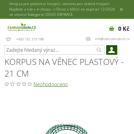
Hnojiva pro podzimní hnojení, semena pro zelené hnojení.
Najdete u nás v e-shopu :-) Osivo s blížící se expirací 12/2026
se slevou! Kategorie OSIVO EXPIRACE.
0 Kč
info@zahradnidum.cz
+420 732 219 788
KORPUS NA VĚNEC PLASTOVÝ -
21 CM
Neohodnoceno