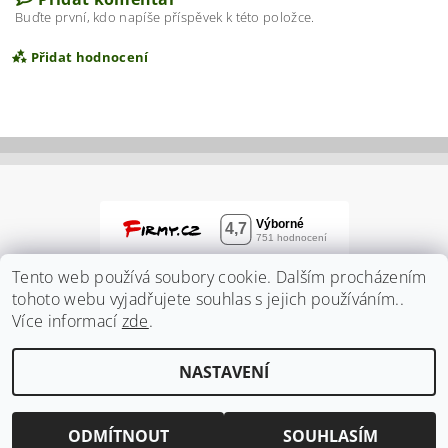
Buďte první, kdo napíše příspěvek k této položce.
Přidat hodnocení
Tento web používá soubory cookie. Dalším procházením
tohoto webu vyjadřujete souhlas s jejich používáním..
Více informací
zde
.
Vložením hodnocení souhlasíte s
podmínkami
NASTAVENÍ
ochrany osobních údajů
2026 ©
Zahradnidum.cz
, všechna práva vyhrazena
Vytvořil Shoptet
ODMÍTNOUT
SOUHLASÍM