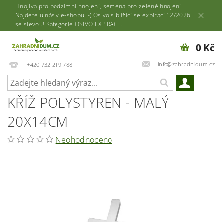
Hnojiva pro podzimní hnojení, semena pro zelené hnojení.
Najdete u nás v e-shopu :-) Osivo s blížící se expirací 12/2026
se slevou! Kategorie OSIVO EXPIRACE.
0 Kč
info@zahradnidum.cz
+420 732 219 788
KŘÍŽ POLYSTYREN - MALÝ
20X14CM
Neohodnoceno