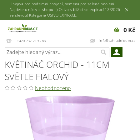
Hnojiva pro podzimní hnojení, semena pro zelené hnojení.
Najdete u nás v e-shopu :-) Osivo s blížící se expirací 12/2026
se slevou! Kategorie OSIVO EXPIRACE.
0 Kč
info@zahradnidum.cz
+420 732 219 788
KVĚTINÁČ ORCHID - 11CM
SVĚTLE FIALOVÝ
Neohodnoceno