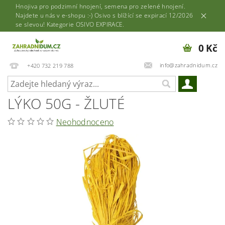
Hnojiva pro podzimní hnojení, semena pro zelené hnojení.
Najdete u nás v e-shopu :-) Osivo s blížící se expirací 12/2026
se slevou! Kategorie OSIVO EXPIRACE.
0 Kč
info@zahradnidum.cz
+420 732 219 788
LÝKO 50G - ŽLUTÉ
Neohodnoceno