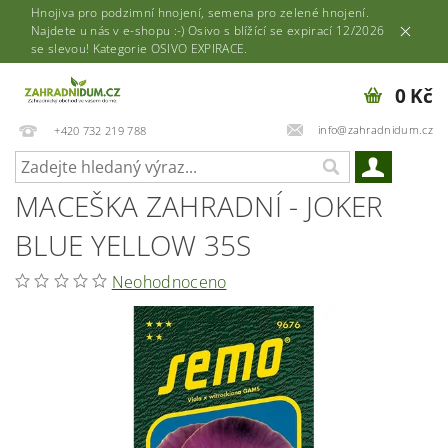
Hnojiva pro podzimní hnojení, semena pro zelené hnojení.
Najdete u nás v e-shopu :-) Osivo s blížící se expirací 12/2026
se slevou! Kategorie OSIVO EXPIRACE.
0 Kč
info@zahradnidum.cz
+420 732 219 788
MACEŠKA ZAHRADNÍ - JOKER
BLUE YELLOW 35S
Neohodnoceno