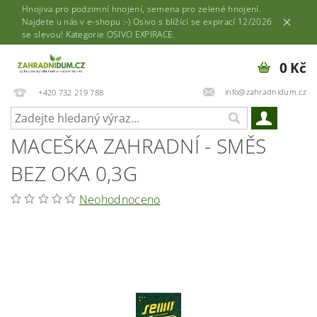
Hnojiva pro podzimní hnojení, semena pro zelené hnojení.
Najdete u nás v e-shopu :-) Osivo s blížící se expirací 12/2026
se slevou! Kategorie OSIVO EXPIRACE.
0 Kč
info@zahradnidum.cz
+420 732 219 788
MACEŠKA ZAHRADNÍ - SMĚS
BEZ OKA 0,3G
Neohodnoceno