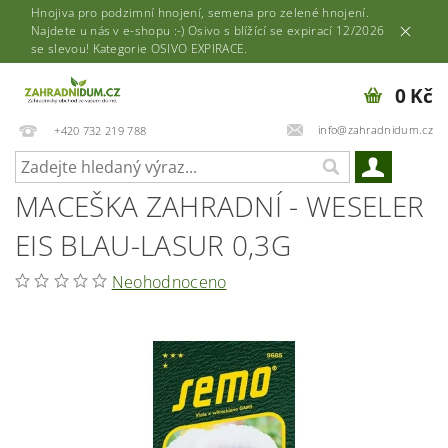
Hnojiva pro podzimní hnojení, semena pro zelené hnojení.
Najdete u nás v e-shopu :-) Osivo s blížící se expirací 12/2026
se slevou! Kategorie OSIVO EXPIRACE.
0 Kč
info@zahradnidum.cz
+420 732 219 788
MACEŠKA ZAHRADNÍ - WESELER
EIS BLAU-LASUR 0,3G
Neohodnoceno