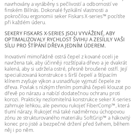
navrhovány a vyráběny s pečlivostí a odborností ve
finském Billnäs. Dokonalé fyzikální vlastnosti a
pokročilou ergonomii seker Fiskars X-series™ pocítíte
při každém úderu.
SEKERY FISKARS X-SERIES JSOU VYVÁŽENÉ, ABY
OPTIMALIZOVALY RYCHLOST ŠVIHU A ZESÍLILY VAŠI
SÍLU PRO ŠTÍPÁNÍ DŘEVA JEDNÍM ÚDEREM.
Inovativní mimořádně ostrá čepel z kované oceli je
navržena tak, aby účinněji rozštípala dřevo a je dvakrát
kalená, aby si udržela ostré, přesně broušené ostří. Její
specializovaná konstrukce s širší čepelí a štípacím
klínem zvyšuje výkon a usnadňuje vyjmutí čepele ze
dřeva. Povlak s nízkým třením pomáhá čepeli klouzat po
dřevě po nárazu a nabízí dodatečnou ochranu proti
korozi. Prakticky nezlomitelná konstrukce seker X-series
zahrnuje lehkou, ale pevnou rukojeť FiberComp™, která
tlumí nárazy. Rukojeť má také nadměrnou úchopovou
zónu ze strukturovaného materiálu SoftGrip™ a hákovitý
konec pro jisté a bezpečné držení před švihem, během
něj i po něm.