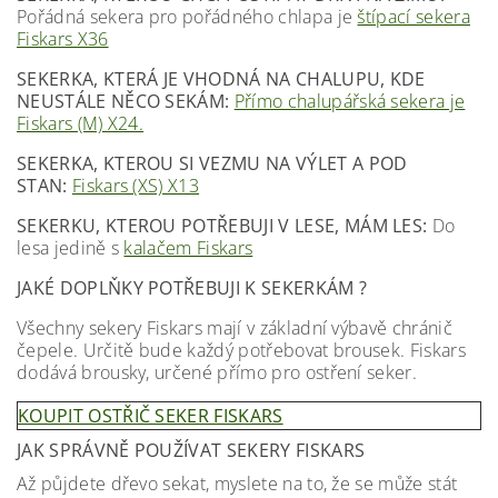
Pořádná sekera pro pořádného chlapa je
štípací sekera
Fiskars X36
SEKERKA, KTERÁ JE VHODNÁ NA CHALUPU, KDE
NEUSTÁLE NĚCO SEKÁM:
Přímo chalupářská sekera je
Fiskars (M) X24.
SEKERKA, KTEROU SI VEZMU NA VÝLET A POD
STAN:
Fiskars (XS) X13
SEKERKU, KTEROU POTŘEBUJI V LESE, MÁM LES:
Do
lesa jedině s
kalačem Fiskars
JAKÉ DOPLŇKY POTŘEBUJI K SEKERKÁM ?
Všechny sekery Fiskars mají v základní výbavě chránič
čepele. Určitě bude každý potřebovat brousek. Fiskars
dodává brousky, určené přímo pro ostření seker.
KOUPIT OSTŘIČ SEKER FISKARS
JAK SPRÁVNĚ POUŽÍVAT SEKERY FISKARS
Až půjdete dřevo sekat, myslete na to, že se může stát