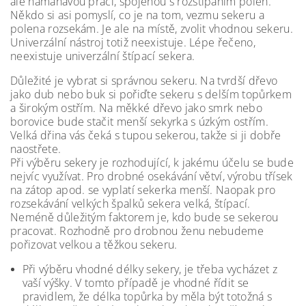
ale namáhavou práci, spojenou s rozštípáním polen.
Někdo si asi pomyslí, co je na tom, vezmu sekeru a
polena rozsekám. Je ale na místě, zvolit vhodnou sekeru.
Univerzální nástroj totiž neexistuje. Lépe řečeno,
neexistuje univerzální štípací sekera.
Důležité je vybrat si správnou sekeru. Na tvrdší dřevo
jako dub nebo buk si pořiďte sekeru s delším topůrkem
a širokým ostřím. Na měkké dřevo jako smrk nebo
borovice bude stačit menší sekyrka s úzkým ostřím.
Velká dřina vás čeká s tupou sekerou, takže si ji dobře
naostřete.
Při výběru sekery je rozhodující, k jakému účelu se bude
nejvíc využívat. Pro drobné osekávání větví, výrobu třísek
na zátop apod. se vyplatí sekerka menší. Naopak pro
rozsekávání velkých špalků sekera velká, štípací.
Neméně důležitým faktorem je, kdo bude se sekerou
pracovat. Rozhodně pro drobnou ženu nebudeme
pořizovat velkou a těžkou sekeru.
Při výběru vhodné délky sekery, je třeba vycházet z
vaší výšky. V tomto případě je vhodné řídit se
pravidlem, že délka topůrka by měla být totožná s