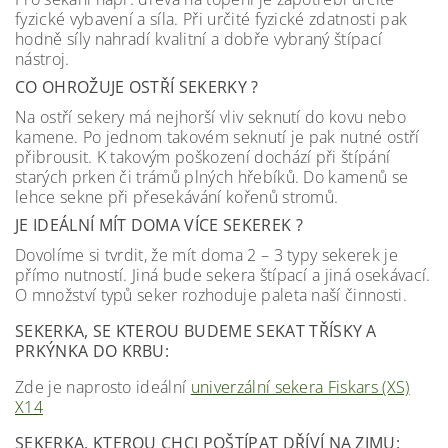
fyzické vybavení a síla. Při určité fyzické zdatnosti pak
hodně síly nahradí kvalitní a dobře vybraný štípací
nástroj.
CO OHROŽUJE OSTŘÍ SEKERKY ?
Na ostří sekery má nejhorší vliv seknutí do kovu nebo
kamene. Po jednom takovém seknutí je pak nutné ostří
přibrousit. K takovým poškození dochází při štípání
starých prken či trámů plných hřebíků. Do kamenů se
lehce sekne při přesekávání kořenů stromů.
JE IDEÁLNÍ MÍT DOMA VÍCE SEKEREK ?
Dovolíme si tvrdit, že mít doma 2 – 3 typy sekerek je
přímo nutností. Jiná bude sekera štípací a jiná osekávací.
O množství typů seker rozhoduje paleta naší činnosti.
SEKERKA, SE KTEROU BUDEME SEKAT TŘÍSKY A
PRKÝNKA DO KRBU:
Zde je naprosto ideální
univerzální sekera Fiskars (XS)
X14
SEKERKA, KTEROU CHCI POŠTÍPAT DŘÍVÍ NA ZIMU: