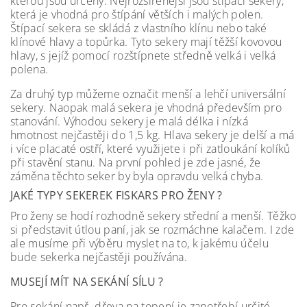
kterou jsou určeny. Nejrozšířenější jsou štípací sekery,
která je vhodná pro štípání větších i malých polen.
Štípací sekera se skládá z vlastního klínu nebo také
klínové hlavy a topůrka. Tyto sekery mají těžší kovovou
hlavy, s jejíž pomocí rozštípnete středně velká i velká
polena.
Za druhý typ můžeme označit menší a lehčí universální
sekery. Naopak malá sekera je vhodná především pro
stanování. Výhodou sekery je malá délka i nízká
hmotnost nejčastěji do 1,5 kg. Hlava sekery je delší a má
i více placaté ostří, které využijete i při zatloukání kolíků
při stavění stanu. Na první pohled je zde jasné, že
záměna těchto seker by byla opravdu velká chyba.
JAKÉ TYPY SEKEREK FISKARS PRO ŽENY ?
Pro ženy se hodí rozhodně sekery střední a menší. Těžko
si představit útlou paní, jak se rozmáchne kalačem. I zde
ale musíme při výběru myslet na to, k jakému účelu
bude sekerka nejčastěji používána.
MUSEJÍ MÍT NA SEKÁNÍ SÍLU ?
Pro sekání např. dřeva na topení je zapotřebí určité