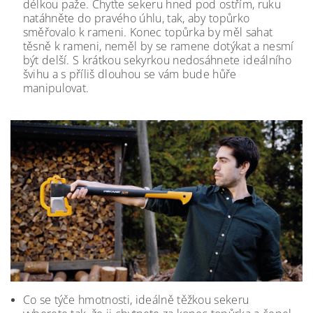
délkou paže. Chyťte sekeru hned pod ostřím, ruku
natáhněte do pravého úhlu, tak, aby topůrko
směřovalo k rameni. Konec topůrka by měl sahat
těsně k rameni, neměl by se ramene dotýkat a nesmí
být delší. S krátkou sekyrkou nedosáhnete ideálního
švihu a s příliš dlouhou se vám bude hůře
manipulovat.
Co se týče hmotnosti, ideálně těžkou sekeru