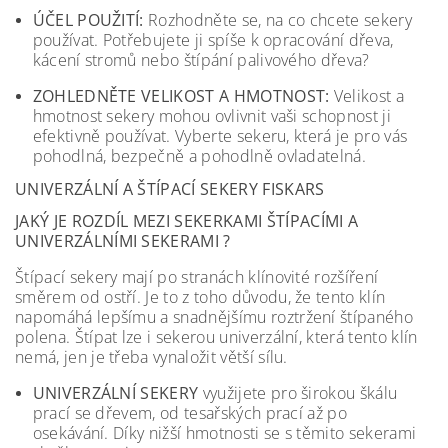
ÚČEL POUŽITÍ:
Rozhodněte se, na co chcete sekery
používat. Potřebujete ji spíše k opracování dřeva,
kácení stromů nebo štípání palivového dřeva?
ZOHLEDNĚTE VELIKOST A HMOTNOST:
Velikost a
hmotnost sekery mohou ovlivnit vaši schopnost ji
efektivně používat. Vyberte sekeru, která je pro vás
pohodlná, bezpečně a pohodlně ovladatelná.
UNIVERZÁLNÍ A ŠTÍPACÍ SEKERY FISKARS
JAKÝ JE ROZDÍL MEZI SEKERKAMI ŠTÍPACÍMI A
UNIVERZÁLNÍMI SEKERAMI ?
Štípací sekery mají po stranách klínovité rozšíření
směrem od ostří. Je to z toho důvodu, že tento klín
napomáhá lepšímu a snadnějšímu roztržení štípaného
polena. Štípat lze i sekerou univerzální, která tento klín
nemá, jen je třeba vynaložit větší sílu.
UNIVERZÁLNÍ SEKERY
využijete pro širokou škálu
prací se dřevem, od tesařských prací až po
osekávání. Díky nižší hmotnosti se s těmito sekerami