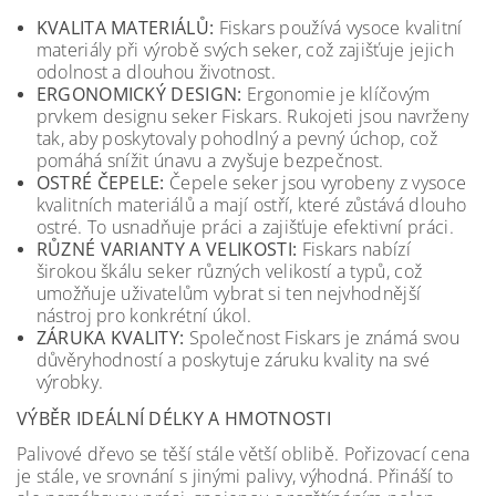
KVALITA MATERIÁLŮ:
Fiskars používá vysoce kvalitní
materiály při výrobě svých seker, což zajišťuje jejich
odolnost a dlouhou životnost.
ERGONOMICKÝ DESIGN:
Ergonomie je klíčovým
prvkem designu seker Fiskars. Rukojeti jsou navrženy
tak, aby poskytovaly pohodlný a pevný úchop, což
pomáhá snížit únavu a zvyšuje bezpečnost.
OSTRÉ ČEPELE:
Čepele seker jsou vyrobeny z vysoce
kvalitních materiálů a mají ostří, které zůstává dlouho
ostré. To usnadňuje práci a zajišťuje efektivní práci.
RŮZNÉ VARIANTY A VELIKOSTI:
Fiskars nabízí
širokou škálu seker různých velikostí a typů, což
umožňuje uživatelům vybrat si ten nejvhodnější
nástroj pro konkrétní úkol.
ZÁRUKA KVALITY:
Společnost Fiskars je známá svou
důvěryhodností a poskytuje záruku kvality na své
výrobky.
VÝBĚR IDEÁLNÍ DÉLKY A HMOTNOSTI
Palivové dřevo se těší stále větší oblibě. Pořizovací cena
je stále, ve srovnání s jinými palivy, výhodná. Přináší to