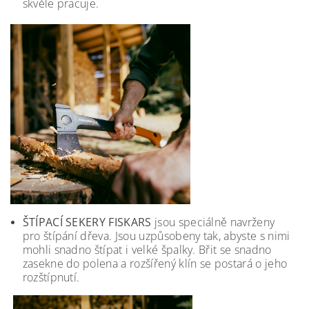
skvěle pracuje.
ŠTÍPACÍ SEKERY FISKARS
jsou speciálně navrženy
pro štípání dřeva. Jsou uzpůsobeny tak, abyste s nimi
mohli snadno štípat i velké špalky. Břit se snadno
zasekne do polena a rozšířený klín se postará o jeho
rozštípnutí.