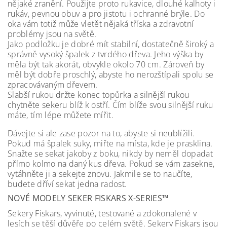
nějaké zranění. Použijte proto rukavice, dlouhé kalhoty i
rukáv, pevnou obuv a pro jistotu i ochranné brýle. Do
oka vám totiž může vletět nějaká tříska a zdravotní
problémy jsou na světě.
Jako podložku je dobré mít stabilní, dostatečně široký a
správně vysoký špalek z tvrdého dřeva. Jeho výška by
měla být tak akorát, obvykle okolo 70 cm. Zároveň by
měl být dobře proschlý, abyste ho nerozštípali spolu se
zpracovávaným dřevem.
Slabší rukou držte konec topůrka a silnější rukou
chytněte sekeru blíž k ostří. Čím blíže svou silnější ruku
máte, tím lépe můžete mířit.
Dávejte si ale zase pozor na to, abyste si neublížili.
Pokud má špalek suky, miřte na místa, kde je prasklina.
Snažte se sekat jakoby z boku, nikdy by neměl dopadat
přímo kolmo na daný kus dřeva. Pokud se vám zasekne,
vytáhněte ji a sekejte znovu. Jakmile se to naučíte,
budete dříví sekat jedna radost.
NOVÉ MODELY SEKER FISKARS X-SERIES™
Sekery Fiskars, vyvinuté, testované a zdokonalené v
lesích se těší důvěře po celém světě. Sekery Fiskars jsou