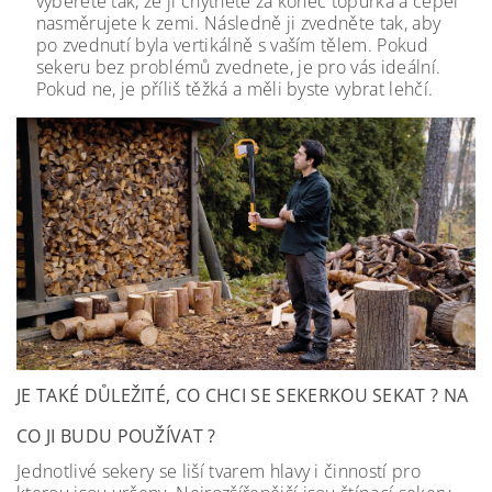
vyberete tak, že ji chytnete za konec topůrka a čepel
nasměrujete k zemi. Následně ji zvedněte tak, aby
po zvednutí byla vertikálně s vaším tělem. Pokud
sekeru bez problémů zvednete, je pro vás ideální.
Pokud ne, je příliš těžká a měli byste vybrat lehčí.
JE TAKÉ DŮLEŽITÉ, CO CHCI SE SEKERKOU SEKAT ? NA
CO JI BUDU POUŽÍVAT ?
Jednotlivé sekery se liší tvarem hlavy i činností pro