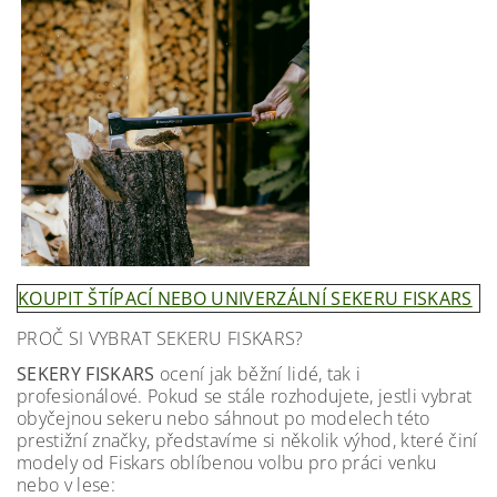
KOUPIT ŠTÍPACÍ NEBO UNIVERZÁLNÍ SEKERU FISKARS
PROČ SI VYBRAT SEKERU FISKARS?
SEKERY FISKARS
ocení jak běžní lidé, tak i
profesionálové. Pokud se stále rozhodujete, jestli vybrat
obyčejnou sekeru nebo sáhnout po modelech této
prestižní značky, představíme si několik výhod, které činí
modely od Fiskars oblíbenou volbu pro práci venku
nebo v lese: