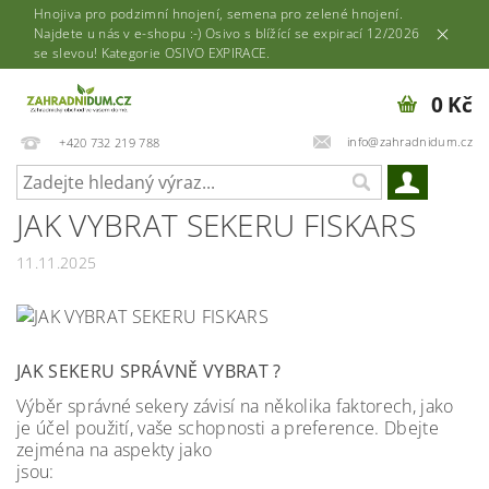
Hnojiva pro podzimní hnojení, semena pro zelené hnojení.
Najdete u nás v e-shopu :-) Osivo s blížící se expirací 12/2026
se slevou! Kategorie OSIVO EXPIRACE.
0 Kč
info@zahradnidum.cz
+420 732 219 788
JAK VYBRAT SEKERU FISKARS
11.11.2025
JAK SEKERU SPRÁVNĚ VYBRAT ?
Výběr správné sekery závisí na několika faktorech, jako
je účel použití, vaše schopnosti a preference. Dbejte
zejména na aspekty jako
jsou: