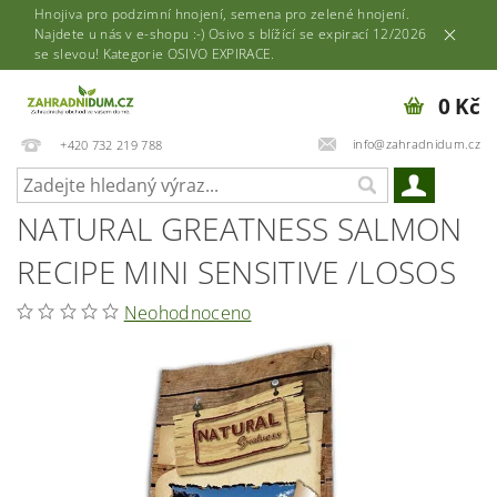
Hnojiva pro podzimní hnojení, semena pro zelené hnojení.
Najdete u nás v e-shopu :-) Osivo s blížící se expirací 12/2026
se slevou! Kategorie OSIVO EXPIRACE.
0 Kč
info@zahradnidum.cz
+420 732 219 788
NATURAL GREATNESS SALMON
RECIPE MINI SENSITIVE /LOSOS
Neohodnoceno