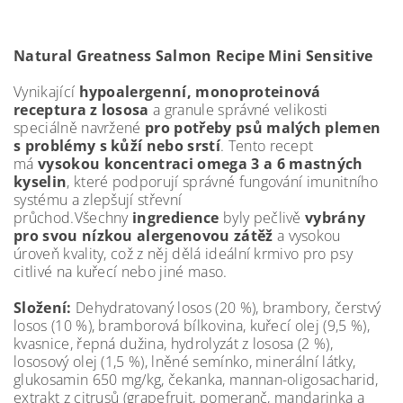
Natural Greatness Salmon Recipe Mini Sensitive
Vynikající
hypoalergenní, monoproteinová
receptura z lososa
a granule správné velikosti
speciálně navržené
pro potřeby psů malých plemen
s problémy s kůží nebo srstí
. Tento recept
má
vysokou koncentraci omega 3 a 6 mastných
kyselin
, které podporují správné fungování imunitního
systému a zlepšují střevní
průchod.Všechny
ingredience
byly pečlivě
vybrány
pro svou nízkou alergenovou zátěž
a vysokou
úroveň kvality, což z něj dělá ideální krmivo pro psy
citlivé na kuřecí nebo jiné maso.
Složení:
Dehydratovaný losos (20 %), brambory, čerstvý
losos (10 %), bramborová bílkovina, kuřecí olej (9,5 %),
kvasnice, řepná dužina, hydrolyzát z lososa (2 %),
lososový olej (1,5 %), lněné semínko, minerální látky,
glukosamin 650 mg/kg, čekanka, mannan-oligosacharid,
extrakt z citrusů (grapefruit, pomeranč, mandarinka a