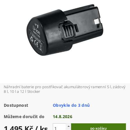
Náhradní baterie pro postřikovač akumulátorový ramenní 5 l, zádový
8 l, 10 l a 12 l Stocker
Dostupnost
Obvykle do 3 dnů
Můžeme doručit do
14.8.2026
1 495 Kč
/ ks