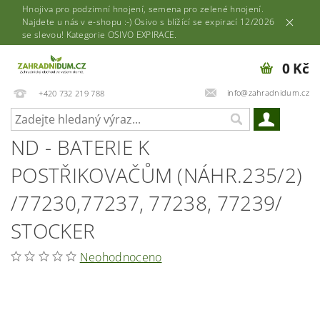
Hnojiva pro podzimní hnojení, semena pro zelené hnojení.
Najdete u nás v e-shopu :-) Osivo s blížící se expirací 12/2026
se slevou! Kategorie OSIVO EXPIRACE.
0 Kč
info@zahradnidum.cz
+420 732 219 788
ND - BATERIE K
POSTŘIKOVAČŮM (NÁHR.235/2)
/77230,77237, 77238, 77239/
STOCKER
Neohodnoceno