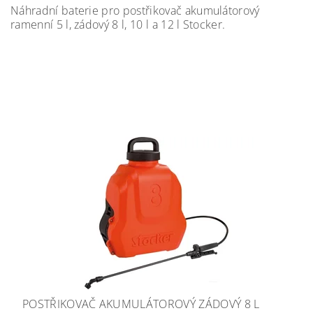
Náhradní baterie pro postřikovač akumulátorový
ramenní 5 l, zádový 8 l, 10 l a 12 l Stocker.
POSTŘIKOVAČ AKUMULÁTOROVÝ ZÁDOVÝ 8 L