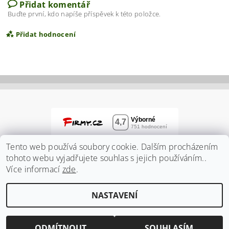
Přidat komentář
Buďte první, kdo napíše příspěvek k této položce.
Přidat hodnocení
Tento web používá soubory cookie. Dalším procházením
tohoto webu vyjadřujete souhlas s jejich používáním..
Více informací
zde
.
Vložením hodnocení souhlasíte s
podmínkami
NASTAVENÍ
ochrany osobních údajů
2026 ©
Zahradnidum.cz
, všechna práva vyhrazena
Vytvořil Shoptet
ODMÍTNOUT
SOUHLASÍM