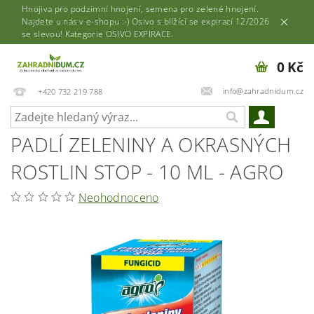
Hnojiva pro podzimní hnojení, semena pro zelené hnojení.
Najdete u nás v e-shopu :-) Osivo s blížící se expirací 12/2026
se slevou! Kategorie OSIVO EXPIRACE.
0 Kč
info@zahradnidum.cz
+420 732 219 788
PADLÍ ZELENINY A OKRASNÝCH
ROSTLIN STOP - 10 ML - AGRO
Neohodnoceno