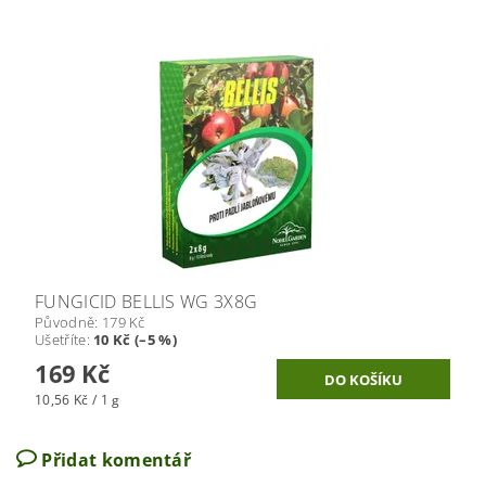
FUNGICID BELLIS WG 3X8G
Původně:
179 Kč
Ušetříte
:
10 Kč (–5 %)
169 Kč
10,56 Kč / 1 g
Přidat komentář