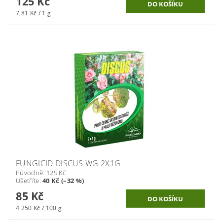
125 Kč
7,81 Kč / 1 g
FUNGICID DISCUS WG 2X1G
Původně:
125 Kč
Ušetříte
:
40 Kč (–32 %)
85 Kč
4 250 Kč / 100 g