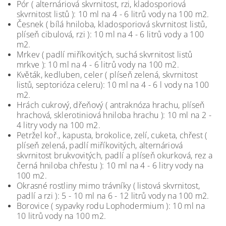
Pór ( alternáriová skvrnitost, rzi, kladosporiová
skvrnitost listů ): 10 ml na 4 - 6 litrů vody na 100 m2.
Česnek ( bílá hniloba, kladosporiová skvrnitost listů,
plíseň cibulová, rzi ): 10 ml na 4 - 6 litrů vody a 100
m2.
Mrkev ( padlí miříkovitých, suchá skvrnitost listů
mrkve ): 10 ml na 4 - 6 litrů vody na 100 m2.
Květák, kedluben, celer ( plíseň zelená, skvrnitost
listů, septorióza celeru): 10 ml na 4 - 6 l vody na 100
m2.
Hrách cukrový, dřeňový ( antraknóza hrachu, plíseň
hrachová, sklerotiniová hniloba hrachu ): 10 ml na 2 -
4 litry vody na 100 m2.
Petržel koř., kapusta, brokolice, zelí, cuketa, chřest (
plíseň zelená, padlí miříkovitých, alternáriová
skvrnitost brukvovitých, padlí a plíseň okurková, rez a
černá hniloba chřestu ): 10 ml na 4 - 6 litry vody na
100 m2.
Okrasné rostliny mimo trávníky ( listová skvrnitost,
padlí a rzi ): 5 - 10 ml na 6 - 12 litrů vody na 100 m2.
Borovice ( sypavky rodu Lophodermium ): 10 ml na
10 litrů vody na 100 m2.