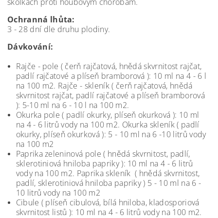
školkách proti houbovým chorobám.
Ochranná lhůta:
3 - 28 dní dle druhu plodiny.
Dávkování:
Rajče - pole ( čerň rajčatová, hnědá skvrnitost rajčat,
padlí rajčatové a plíseň bramborová ): 10 ml na 4 - 6 l
na 100 m2. Rajče - skleník ( čerň rajčatová, hnědá
skvrnitost rajčat, padlí rajčatové a plíseň bramborová
): 5-10 ml na 6 - 10 l na 100 m2.
Okurka pole ( padlí okurky, plíseň okurková ): 10 ml
na 4 - 6 litrů vody na 100 m2. Okurka skleník ( padlí
okurky, plíseň okurková ): 5 - 10 ml na 6 -10 litrů vody
na 100 m2
Paprika zeleninová pole ( hnědá skvrnitost, padlí,
sklerotiniová hniloba papriky ): 10 ml na 4 - 6 litrů
vody na 100 m2. Paprika skleník ( hnědá skvrnitost,
padlí, sklerotiniová hniloba papriky ) 5 - 10 ml na 6 -
10 litrů vody na 100 m2
Cibule ( plíseň cibulová, bílá hniloba, kladosporiová
skvrnitost listů ): 10 ml na 4 - 6 litrů vody na 100 m2.