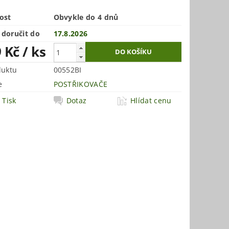
ost
Obvykle do 4 dnů
doručit do
17.8.2026
9 Kč
/ ks
duktu
00552BI
e
POSTŘIKOVAČE
Tisk
Dotaz
Hlídat cenu