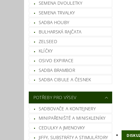
SEMENA DVOULETKY
SEMENA TRVALKY
SADBA HOUBY
BULHARSKÁ RAJČATA
ZELSEED
KLÍČKY
OSIVO EXPIRACE
SADBA BRAMBOR
SADBA CIBULE A ČESNEK
POTŘEBY PRO VÝSEV
SADBOVAČE A KONTEJNERY
MINIPAŘENIŠTĚ A MINISKLENÍKY
CEDULKY A JMENOVKY
DISKU
JIFFY, SUBSTRÁTY A STIMULÁTORY