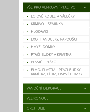
VŠE PRO VENKOVNÍ PTACTVO
LOJOVÉ KOULE A VÁLEČKY
KRMIVO - SEMÍNKA
HLODAVCI
EXOTI, ANDULKY, PAPOUŠCI
HMYZÍ DOMKY
PTAČÍ BUDKY A KRMÍTKA
PLAŠIČE PTÁKŮ
ELHO, PLASTIA - PTAČÍ BUDKY,
KRMÍTKA, PÍTKA, HMYZÍ DOMKY
VÁNOČNÍ DEKORACE
VELIKONOCE
ORCHIDEJE