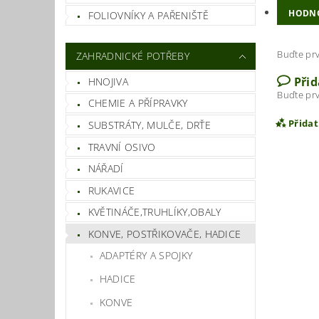
HODN
FOLIOVNÍKY A PAŘENIŠTĚ
Buďte prv
ZAHRADNICKÉ POTŘEBY
Při
HNOJIVA
Buďte prv
CHEMIE A PŘÍPRAVKY
Přida
SUBSTRÁTY, MULČE, DRŤE
TRAVNÍ OSIVO
NÁŘADÍ
RUKAVICE
KVĚTINÁČE,TRUHLÍKY,OBALY
KONVE, POSTŘIKOVAČE, HADICE
ADAPTÉRY A SPOJKY
HADICE
KONVE
Vlož