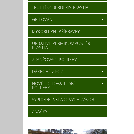
TRUHLÍKY BERBERIS PLASTIA
GRILOVÁNÍ
MYKORHIZNÍ PŘÍPRAVKY
URBALIVE VERMIKOMPOSTÉR -
PLASTIA
ARANŽOVACÍ POTŘEBY
DÁRKOVÉ ZBOŽÍ
NOVĚ - CHOVATELSKÉ
POTŘEBY
VÝPRODEJ SKLADOVÝCH ZÁSOB
ZNAČKY