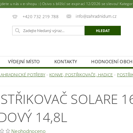
ete u nás v e-shopu :-) Osivo s blížící se expirací 12/2026 se slevou! Katego
info@zahradnidum.cz
+420 732 219 788
VÝDEJNÍ MÍSTO
KONTAKTY
HODNOCENÍ OBC
ZAHRADNICKÉ POTŘEBY
KONVE, POSTŘIKOVAČE, HADICE
POSTŘI
STŘIKOVAČ SOLARE 1
DOVÝ 14,8L
Neohodnoceno