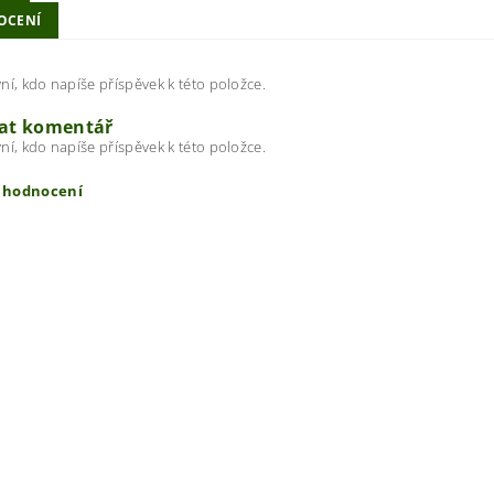
OCENÍ
ní, kdo napíše příspěvek k této položce.
dat komentář
ní, kdo napíše příspěvek k této položce.
t hodnocení
ením hodnocení souhlasíte s
podmínkami ochrany osobních úda