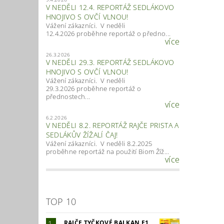
V NEDĚLI 12.4. REPORTÁŽ SEDLÁKOVO
HNOJIVO S OVČÍ VLNOU!
Vážení zákazníci. V neděli
12.4.2026 proběhne reportáž o předno...
více
26.3.2026
V NEDĚLI 29.3. REPORTÁŽ SEDLÁKOVO
HNOJIVO S OVČÍ VLNOU!
Vážení zákazníci. V neděli
29.3.2026 proběhne reportáž o
přednostech...
více
6.2.2026
V NEDĚLI 8.2. REPORTÁŽ RAJČE PRISTA A
SEDLÁKŮV ŽÍŽALÍ ČAJ!
Vážení zákazníci. V neděli 8.2.2025
proběhne reportáž na použití Biom Žíž...
více
TOP 10
RAJČE TYČKOVÉ BALKAN F1