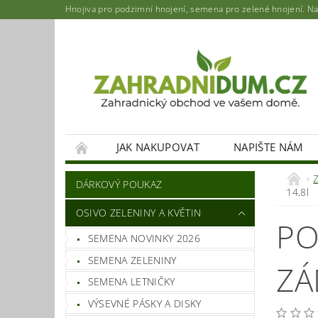
Hnojiva pro podzimní hnojení, semena pro zelené hnojení. Najd
JAK NAKUPOVAT
NAPIŠTE NÁM
DÁRKOVÝ POUKAZ
14,8l
OSIVO ZELENINY A KVĚTIN
PO
SEMENA NOVINKY 2026
SEMENA ZELENINY
ZÁ
SEMENA LETNIČKY
VÝSEVNÉ PÁSKY A DISKY