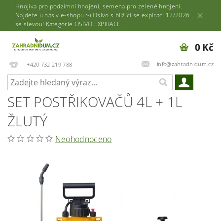
Hnojiva pro podzimní hnojení, semena pro zelené hnojení.
Najdete u nás v e-shopu :-) Osivo s blížící se expirací 12/2026
se slevou! Kategorie OSIVO EXPIRACE.
0 Kč
info@zahradnidum.cz
+420 732 219 788
SET POSTŘIKOVAČŮ 4L + 1L
ŽLUTÝ
Neohodnoceno