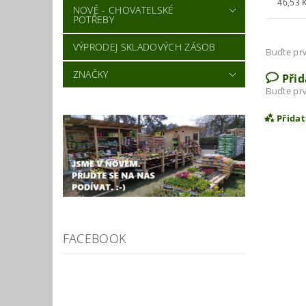
46,53 K
NOVĚ - CHOVATELSKÉ
POTŘEBY
VÝPRODEJ SKLADOVÝCH ZÁSOB
Buďte prv
ZNAČKY
Při
Buďte prv
Přida
FACEBOOK
Vlož