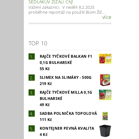
SEDLÁKŮV ŽÍŽALÍ ČAJ!
Vážení zákazníci. V neděli 8.2.2025
proběhne reportáž na použití Biom Žíž...
více
TOP 10
RAJČE TYČKOVÉ BALKAN F1
0,1G BULHARSKÉ
55 Kč
SLIMEX NA SLIMÁKY - 500G
219 Kč
RAJČE TYČKOVÉ MILLA 0,1G
BULHARSKÉ
49 Kč
SADBA POLNIČKA TOPOLOVÁ
111 Kč
KONTEJNER PEVNÁ KVALITA
4 Kč