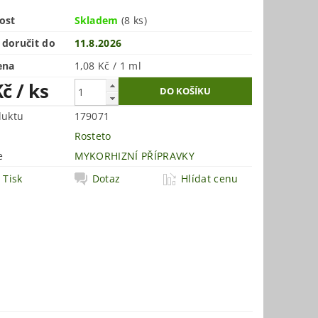
ost
Skladem
(8 ks)
doručit do
11.8.2026
ena
1,08 Kč / 1 ml
Kč
/ ks
duktu
179071
Rosteto
e
MYKORHIZNÍ PŘÍPRAVKY
Tisk
Dotaz
Hlídat cenu