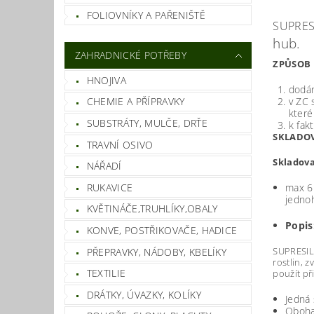
FOLIOVNÍKY A PAŘENIŠTĚ
SUPRESI
hub.
ZAHRADNICKÉ POTŘEBY
ZPŮSOB 
HNOJIVA
dodán
v ZC 
CHEMIE A PŘÍPRAVKY
které
SUBSTRÁTY, MULČE, DRŤE
k fak
SKLADOV
TRAVNÍ OSIVO
Skladov
NÁŘADÍ
RUKAVICE
max 6 
jedno
KVĚTINÁČE,TRUHLÍKY,OBALY
Popis
KONVE, POSTŘIKOVAČE, HADICE
SUPRESIL 
PŘEPRAVKY, NÁDOBY, KBELÍKY
rostlin, z
TEXTILIE
použít př
DRÁTKY, ÚVAZKY, KOLÍKY
Jedná 
Oboha