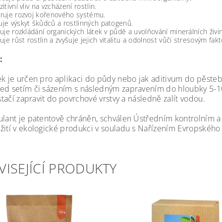
itivní vliv na vzcházení rostlin.
ruje rozvoj kořenového systému.
je výskyt škůdců a rostlinných patogenů.
uje rozkládání organických látek v půdě a uvolňování minerálních živin
uje růst rostlin a zvyšuje jejich vitalitu a odolnost vůči stresovým fak
:
ek je určen pro aplikaci do půdy nebo jak aditivum do pěsteb
ed setím či sázením s následným zapravením do hloubky 5-10
 stačí zapravit do povrchové vrstvy a následně zalít vodou.
ulant je patentově chráněn, schválen Ústředním kontrolním
žití v ekologické produkci v souladu s Nařízením Evropského
VISEJÍCÍ PRODUKTY