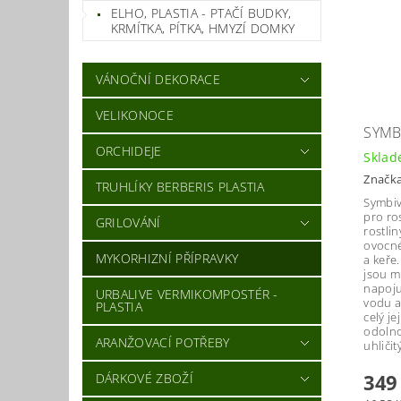
ELHO, PLASTIA - PTAČÍ BUDKY,
KRMÍTKA, PÍTKA, HMYZÍ DOMKY
VÁNOČNÍ DEKORACE
VELIKONOCE
SYMBI
ORCHIDEJE
Skla
Značk
TRUHLÍKY BERBERIS PLASTIA
Symbiv
pro ro
GRILOVÁNÍ
rostlin
ovocné
MYKORHIZNÍ PŘÍPRAVKY
a keře
jsou m
napojuj
URBALIVE VERMIKOMPOSTÉR -
vodu a
PLASTIA
celý je
odolno
ARANŽOVACÍ POTŘEBY
uhličit
349
DÁRKOVÉ ZBOŽÍ