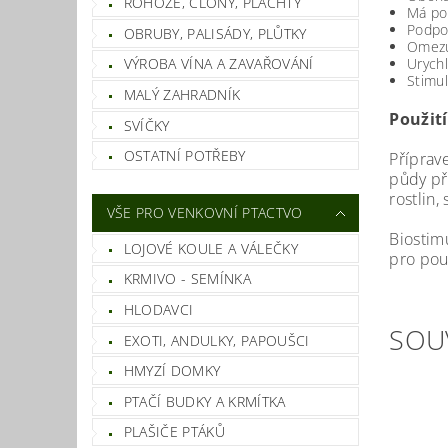
ROHOŽE, CLONY, PLACHTY
Má poz
Podpo
OBRUBY, PALISÁDY, PLŮTKY
Omezu
Urychl
VÝROBA VÍNA A ZAVAŘOVÁNÍ
Stimul
MALÝ ZAHRADNÍK
Použití
SVÍČKY
OSTATNÍ POTŘEBY
Příprav
půdy př
rostlin,
VŠE PRO VENKOVNÍ PTACTVO
Biostim
LOJOVÉ KOULE A VÁLEČKY
pro pou
KRMIVO - SEMÍNKA
HLODAVCI
SOU
EXOTI, ANDULKY, PAPOUŠCI
HMYZÍ DOMKY
PTAČÍ BUDKY A KRMÍTKA
PLAŠIČE PTÁKŮ