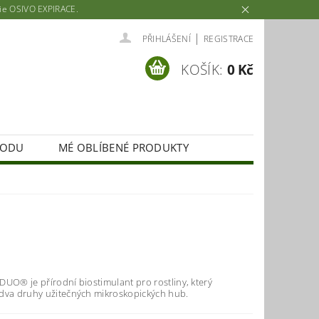
rie OSIVO EXPIRACE.
|
PŘIHLÁŠENÍ
REGISTRACE
KOŠÍK:
0 Kč
HODU
MÉ OBLÍBENÉ PRODUKTY
UO® je přírodní biostimulant pro rostliny, který
dva druhy užitečných mikroskopických hub.