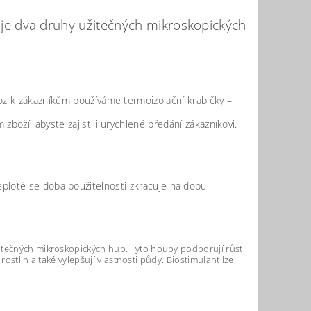
e dva druhy užitečných mikroskopických
voz k zákazníkům používáme termoizolační krabičky –
boží, abyste zajistili urychlené předání zákazníkovi.
eplotě se doba použitelnosti zkracuje na dobu
žitečných mikroskopických hub. Tyto houby podporují růst
rostlin a také vylepšují vlastnosti půdy. Biostimulant lze