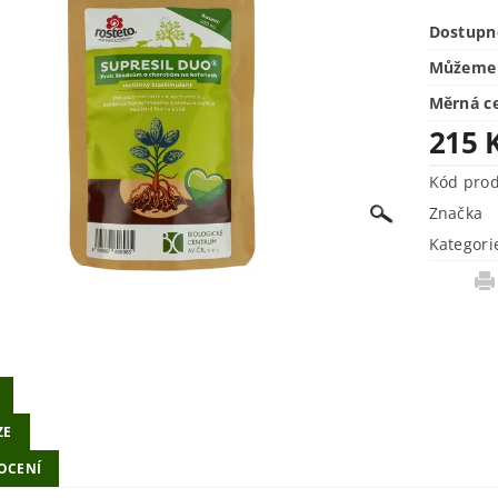
Dostupn
Můžeme 
Měrná c
215 
Kód pro
Značka
Kategori
ZE
OCENÍ