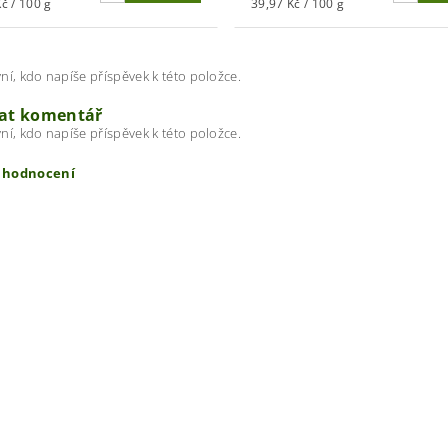
č / 100 g
39,97 Kč / 100 g
ní, kdo napíše příspěvek k této položce.
dat komentář
ní, kdo napíše příspěvek k této položce.
t hodnocení
ením hodnocení souhlasíte s
podmínkami ochrany osobních úda