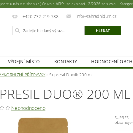
ete u nás v e-shopu :-) Osivo s blížící se expirací 12/2026 se slevou! Katego
info@zahradnidum.cz
+420 732 219 788
VÝDEJNÍ MÍSTO
KONTAKTY
HODNOCENÍ OBC
MYKORHIZNÍ PŘÍPRAVKY
Supresil Duo® 200 ml
PRESIL DUO® 200 ML
Neohodnoceno
SUPRESIL D
obsahuje 