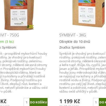
VIT - 750G
SYMBIVIT - 3KG
dem
(3 ks)
Obvykle do 10 dnů
a:
Symbiom
Značka:
Symbiom
it - prospěšné mykorhizní houby
Symbivit je vhodný pro kvetoucí
stliny. Je vhodný pro kvetoucí
rostliny, pokojové rostliny, zelen
y, pokojové rostliny, zeleninu,
ovocné stromy, některé okrasné
 stromy, některé okrasné stromy
a keře např. thůje, tis, cypřiš, jav
. n Prospěšné mykorhizní houby
jasan a jeřáb. Prospěšné mykorh
ikroskopická vlákna, která se
houby jsou mikroskopická vlákna
í na kořeny a přinášejí rostlině
se napojují na kořeny a přinášej
 živiny. Podporují rostlinu po
rostlině vodu a živiny. Podporuj
jí život, zlepšují růst, kvetení a
rostlinu po celý její život, zlepšuj
st, netvoří plodnice a vážou oxid
kvetení a odolnost, netvoří plod
ý v půdě.
vážou oxid uhličitý v půdě.
 Kč
1 199 Kč