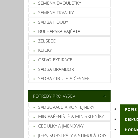
SEMENA DVOULETKY
SEMENA TRVALKY
SADBA HOUBY
BULHARSKÁ RAJČATA
ZELSEED
KLÍČKY
OSIVO EXPIRACE
SADBA BRAMBOR
SADBA CIBULE A ČESNEK
POTŘEBY PRO VÝSEV
SADBOVAČE A KONTEJNERY
POPIS
MINIPAŘENIŠTĚ A MINISKLENÍKY
DISKU
CEDULKY A JMENOVKY
HODN
JIFFY, SUBSTRÁTY A STIMULÁTORY