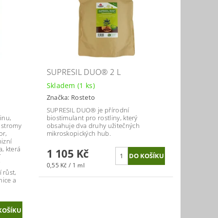
SUPRESIL DUO® 2 L
Skladem
(1 ks)
Značka:
Rosteto
SUPRESIL DUO® je přírodní
inu,
biostimulant pro rostliny, který
 stromy
obsahuje dva druhy užitečných
or,
mikroskopických hub.
izní
, která
1 105 Kč
í
í
0,55 Kč / 1 ml
í růst,
nice a