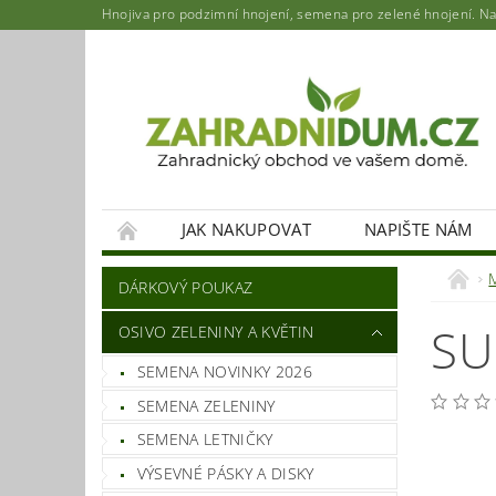
Hnojiva pro podzimní hnojení, semena pro zelené hnojení. Najd
JAK NAKUPOVAT
NAPIŠTE NÁM
DÁRKOVÝ POUKAZ
SU
OSIVO ZELENINY A KVĚTIN
SEMENA NOVINKY 2026
SEMENA ZELENINY
SEMENA LETNIČKY
VÝSEVNÉ PÁSKY A DISKY