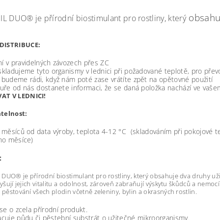
obsahuj
L DUO® je přírodní biostimulant
pro rostliny, který
DISTRIBUCE:
í v pravidelných závozech přes ZC
skladujeme tyto organismy v lednici při požadované teplotě, pro pře
 budeme rádi, když nám poté zase vrátíte zpět na opětovné použití
tuře od nás dostanete informaci, že se daná položka nachází ve vašem z
AT V LEDNICI!
atelnost:
měsíců od data výroby, teplota 4-12 °C (skladováním při pokojové t
ho měsíce)
:
DUO® je přírodní biostimulant pro rostliny, který obsahuje dva druhy u
vyšují jejich vitalitu a odolnost, zároveň zabraňují výskytu škůdců a nemocí 
i pěstování všech plodin včetně zeleniny, bylin a okrasných rostlin.
se o zcela přírodní produkt.
cuje půdu či pěstební substrát o užitečné mikroorganismy.