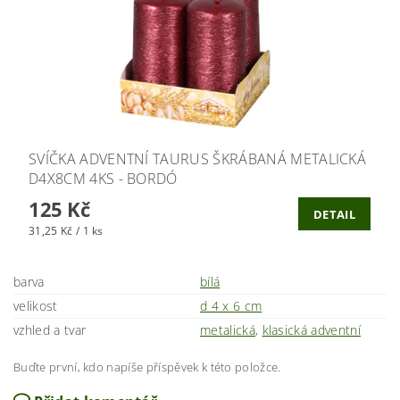
SVÍČKA ADVENTNÍ TAURUS ŠKRÁBANÁ METALICKÁ
D4X8CM 4KS - BORDÓ
125 Kč
DETAIL
31,25 Kč / 1 ks
barva
bílá
velikost
d 4 x 6 cm
vzhled a tvar
metalická
,
klasická adventní
Buďte první, kdo napíše příspěvek k této položce.