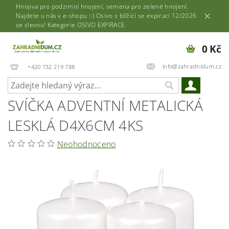
Hnojiva pro podzimní hnojení, semena pro zelené hnojení.
Najdete u nás v e-shopu :-) Osivo s blížící se expirací 12/2026
se slevou! Kategorie OSIVO EXPIRACE.
0 Kč
info@zahradnidum.cz
+420 732 219 788
SVÍČKA ADVENTNÍ METALICKÁ
LESKLÁ D4X6CM 4KS
Neohodnoceno