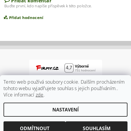
Přidat komentář
Buďte první, kdo napíše příspěvek k této položce.
Přidat hodnocení
Tento web používá soubory cookie. Dalším procházením
tohoto webu vyjadřujete souhlas s jejich používáním..
Více informací
zde
.
Vložením hodnocení souhlasíte s
podmínkami
NASTAVENÍ
ochrany osobních údajů
2026 ©
Zahradnidum.cz
, všechna práva vyhrazena
Vytvořil Shoptet
ODMÍTNOUT
SOUHLASÍM