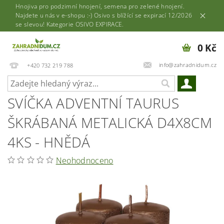
Hnojiva pro podzimní hnojení, semena pro zelené hnojení.
Najdete u nás v e-shopu :-) Osivo s blížící se expirací 12/2026
se slevou! Kategorie OSIVO EXPIRACE.
0 Kč
info@zahradnidum.cz
+420 732 219 788
SVÍČKA ADVENTNÍ TAURUS
ŠKRÁBANÁ METALICKÁ D4X8CM
4KS - HNĚDÁ
Neohodnoceno