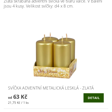
Zlatá škrábaná adventní svíčka ve tvaru válce. V balení
jsou 4 kusy. Velikost svíčky: d4 x 8 cm.
SVÍČKA ADVENTNÍ METALICKÁ LESKLÁ - ZLATÁ
63 Kč
od
DETAIL
21,75 Kč / 1 ks