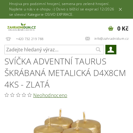
Hnojiva pro podzimní hnojení, semena pro zelené hnojení.
Najdete u nás v e-shopu :-) Osivo s blížící se expirací 12/2026
se slevou! Kategorie OSIVO EXPIRACE.
0 Kč
info@zahradnidum.cz
+420 732 219 788
SVÍČKA ADVENTNÍ TAURUS
ŠKRÁBANÁ METALICKÁ D4X8CM
4KS - ZLATÁ
Neohodnoceno