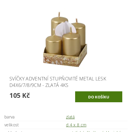
SVÍČKY ADVENTNÍ STUPŇOVITÉ METAL LESK
D4X6/7/8/9CM - ZLATÁ 4KS
105 Kč
barva
zlatá
velikost
d 4 x 8 cm