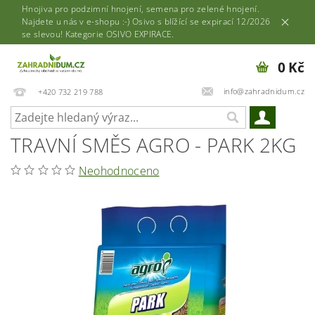
Hnojiva pro podzimní hnojení, semena pro zelené hnojení.
Najdete u nás v e-shopu :-) Osivo s blížící se expirací 12/2026
se slevou! Kategorie OSIVO EXPIRACE.
0 Kč
info@zahradnidum.cz
+420 732 219 788
TRAVNÍ SMĚS AGRO - PARK 2KG
Neohodnoceno