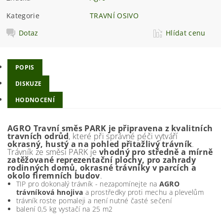
Kategorie
TRAVNÍ OSIVO
Dotaz
Hlídat cenu
POPIS
DISKUZE
HODNOCENÍ
AGRO Travní směs PARK je připravena z kvalitních
travních odrůd
, které při správné péči vytváří
okrasný, hustý a na pohled přitažlivý trávník
.
Trávník ze směsi PARK je
vhodný pro středně a mírně
zatěžované reprezentační plochy, pro zahrady
rodinných domů, okrasné trávníky v parcích a
okolo firemních budov
.
TIP pro dokonalý trávník - nezapomínejte na
AGRO
trávníková hnojiva
a prostředky proti mechu a plevelům
trávník roste pomaleji a není nutné časté sečení
balení 0,5 kg vystačí na 25 m2