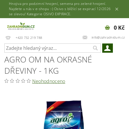
Hnojiva pro podzimní hnojení, semena pro zelené hnojení.
Najdete u nás v e-shopu :-) Osivo s blížící se expirací 12/2026
se slevou! Kategorie OSIVO EXPIRACE.
0 Kč
info@zahradnidum.cz
+420 732 219 788
AGRO OM NA OKRASNÉ
DŘEVINY - 1KG
Neohodnoceno