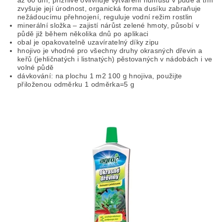
zvyšuje její úrodnost, organická forma dusíku zabraňuje
nežádoucímu přehnojení, reguluje vodní režim rostlin
minerální složka – zajistí nárůst zelené hmoty, působí v
půdě již během několika dnů po aplikaci
obal je opakovatelně uzavíratelný díky zipu
hnojivo je vhodné pro všechny druhy okrasných dřevin a
keřů (jehličnatých i listnatých) pěstovaných v nádobách i ve
volné půdě
dávkování: na plochu 1 m2 100 g hnojiva, použijte
přiloženou odměrku 1 odměrka=5 g