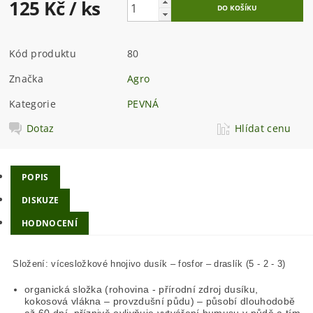
125 Kč
/ ks
Kód produktu
80
Značka
Agro
Kategorie
PEVNÁ
Dotaz
Hlídat cenu
POPIS
DISKUZE
HODNOCENÍ
Složení: vícesložkové hnojivo dusík – fosfor – draslík (5 - 2 - 3)
organická složka (rohovina - přírodní zdroj dusíku,
kokosová vlákna – provzdušní půdu) – působí dlouhodobě
až 60 dní, příznivě ovlivňuje vytváření humusu v půdě a tím