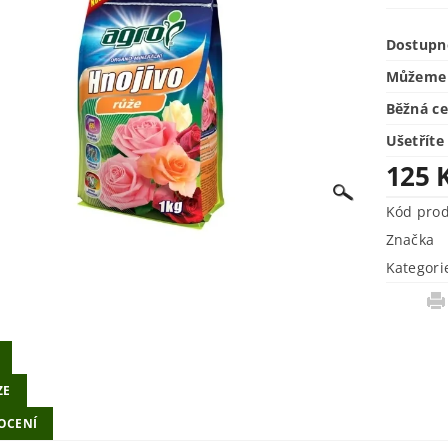
Dostupn
Můžeme 
Běžná c
Ušetříte
125 
Kód pro
Značka
Kategori
ZE
OCENÍ