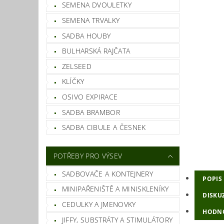
SEMENA DVOULETKY
SEMENA TRVALKY
SADBA HOUBY
BULHARSKÁ RAJČATA
ZELSEED
KLÍČKY
OSIVO EXPIRACE
SADBA BRAMBOR
SADBA CIBULE A ČESNEK
POTŘEBY PRO VÝSEV
SADBOVAČE A KONTEJNERY
POPIS
MINIPAŘENIŠTĚ A MINISKLENÍKY
DISKU
CEDULKY A JMENOVKY
HODN
JIFFY, SUBSTRÁTY A STIMULÁTORY