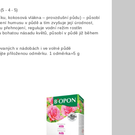
5 - 4 - 5)
síku, kokosová vlákna – provzdušní půdu) – působí
ření humusu v půdě a tím zvyšuje její úrodnost,
přehnojení, reguluje vodní režim rostlin
y a bohatou násadu květů, působí v půdě již během
tovaných v nádobách i ve volné půdě
ijte přiloženou odměrku. 1 odměrka=5 g