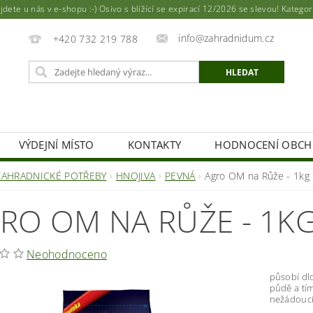
ete u nás v e-shopu :-) Osivo s blížící se expirací 12/2026 se slevou! Katego
info@zahradnidum.cz
+420 732 219 788
VÝDEJNÍ MÍSTO
KONTAKTY
HODNOCENÍ OBC
ZAHRADNICKÉ POTŘEBY
HNOJIVA
PEVNÁ
Agro OM na Růže - 1kg
RO OM NA RŮŽE - 1K
Neohodnoceno
působí dl
půdě a tím
nežádoucí