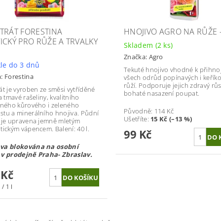
TRÁT FORESTINA
HNOJIVO AGRO NA RŮŽE -
ICKÝ PRO RŮŽE A TRVALKY
Skladem
(2 ks)
Značka:
Agro
le do 3 dnů
Tekuté hnojivo vhodné k přihno
a:
Forestina
všech odrůd popínavých i keřík
růží. Podporuje jejich zdravý růs
át je vyroben ze směsi vytříděné
bohaté nasazení poupat.
a tmavé rašeliny, kvalitního
ěného kůrového i zeleného
Původně:
114 Kč
tu a minerálního hnojiva. Půdní
Ušetříte
:
15 Kč (–13 %)
 je upravena jemně mletým
tickým vápencem. Balení: 40 l.
99 Kč
va blokována na osobní
v prodejně Praha- Zbraslav.
 Kč
/ 1 l