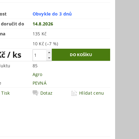
ost
Obvykle do 3 dnů
doručit do
14.8.2026
ena
135 Kč
10 Kč
(–7 %)
Kč
/ ks
duktu
85
Agro
e
PEVNÁ
Tisk
Dotaz
Hlídat cenu