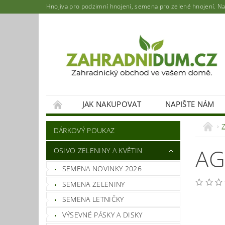
Hnojiva pro podzimní hnojení, semena pro zelené hnojení. Najd
JAK NAKUPOVAT
NAPIŠTE NÁM
DÁRKOVÝ POUKAZ
AG
OSIVO ZELENINY A KVĚTIN
SEMENA NOVINKY 2026
SEMENA ZELENINY
SEMENA LETNIČKY
VÝSEVNÉ PÁSKY A DISKY