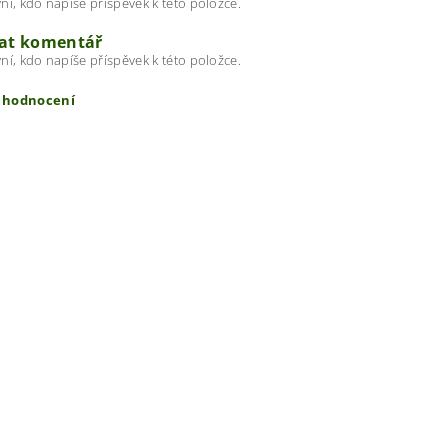
ní, kdo napíše příspěvek k této položce.
dat komentář
ní, kdo napíše příspěvek k této položce.
t hodnocení
ením hodnocení souhlasíte s
podmínkami ochrany osobních úda