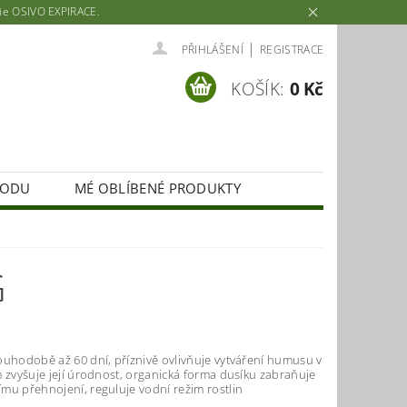
rie OSIVO EXPIRACE.
|
PŘIHLÁŠENÍ
REGISTRACE
KOŠÍK:
0 Kč
HODU
MÉ OBLÍBENÉ PRODUKTY
G
ouhodobě až 60 dní, příznivě ovlivňuje vytváření humusu v
 zvyšuje její úrodnost, organická forma dusíku zabraňuje
mu přehnojení, reguluje vodní režim rostlin