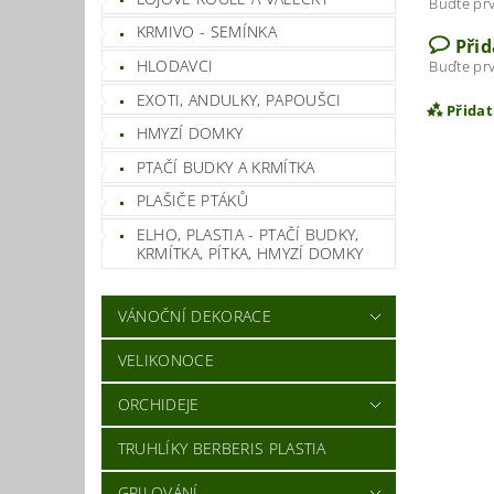
Buďte prv
KRMIVO - SEMÍNKA
Při
HLODAVCI
Buďte prv
EXOTI, ANDULKY, PAPOUŠCI
Přida
HMYZÍ DOMKY
PTAČÍ BUDKY A KRMÍTKA
PLAŠIČE PTÁKŮ
ELHO, PLASTIA - PTAČÍ BUDKY,
KRMÍTKA, PÍTKA, HMYZÍ DOMKY
VÁNOČNÍ DEKORACE
VELIKONOCE
Vlož
ORCHIDEJE
TRUHLÍKY BERBERIS PLASTIA
GRILOVÁNÍ