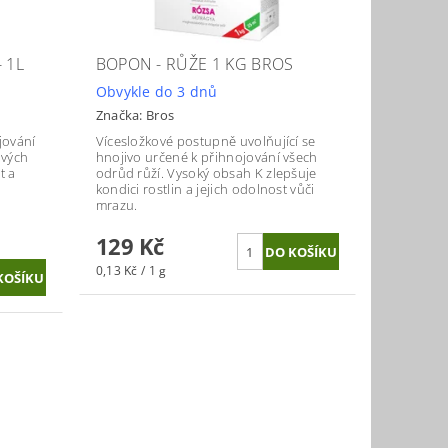
 1L
BOPON - RŮŽE 1 KG BROS
Obvykle do 3 dnů
Značka:
Bros
jování
Vícesložkové postupně uvolňující se
ových
hnojivo určené k přihnojování všech
t a
odrůd růží. Vysoký obsah K zlepšuje
kondici rostlin a jejich odolnost vůči
mrazu.
129 Kč
0,13 Kč / 1 g