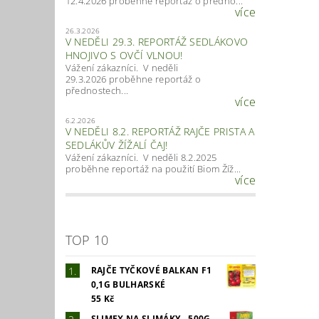
12.4.2026 proběhne reportáž o předno...
více
26.3.2026
V NEDĚLI 29.3. REPORTÁŽ SEDLÁKOVO
HNOJIVO S OVČÍ VLNOU!
Vážení zákazníci. V neděli
29.3.2026 proběhne reportáž o
přednostech...
více
6.2.2026
V NEDĚLI 8.2. REPORTÁŽ RAJČE PRISTA A
SEDLÁKŮV ŽÍŽALÍ ČAJ!
Vážení zákazníci. V neděli 8.2.2025
proběhne reportáž na použití Biom Žíž...
více
TOP 10
RAJČE TYČKOVÉ BALKAN F1
0,1G BULHARSKÉ
55 Kč
SLIMEX NA SLIMÁKY - 500G