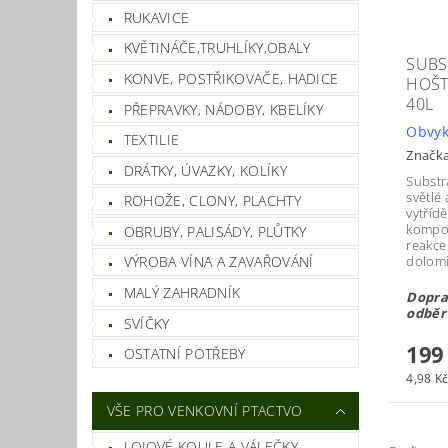
RUKAVICE
KVĚTINÁČE,TRUHLÍKY,OBALY
SUBS
KONVE, POSTŘIKOVAČE, HADICE
HOŠT
40L
PŘEPRAVKY, NÁDOBY, KBELÍKY
Obvyk
TEXTILIE
Značk
DRÁTKY, ÚVAZKY, KOLÍKY
Substr
světlé 
ROHOŽE, CLONY, PLACHTY
vytříd
kompos
OBRUBY, PALISÁDY, PLŮTKY
reakce
dolomi
VÝROBA VÍNA A ZAVAŘOVÁNÍ
MALÝ ZAHRADNÍK
Dopra
odběr 
SVÍČKY
199
OSTATNÍ POTŘEBY
4,98 Kč 
VŠE PRO VENKOVNÍ PTACTVO
LOJOVÉ KOULE A VÁLEČKY