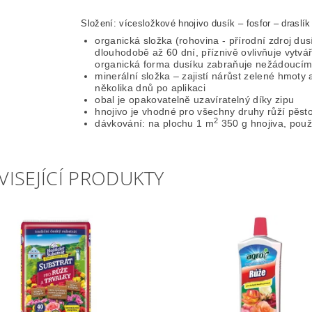
Složení: vícesložkové hnojivo dusík – fosfor – draslík (
organická složka (rohovina - přírodní zdroj du
dlouhodobě až 60 dní, příznivě ovlivňuje vytvá
organická forma dusíku zabraňuje nežádoucímu 
minerální složka – zajistí nárůst zelené hmot
několika dnů po aplikaci
obal je opakovatelně uzavíratelný díky zipu
hnojivo je vhodné pro všechny druhy růží pěs
2
dávkování: na plochu 1 m
350 g hnojiva, použ
VISEJÍCÍ PRODUKTY