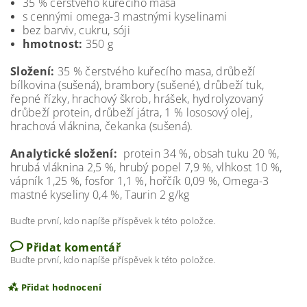
35 % čerstvého kuřecího masa
s cennými omega-3 mastnými kyselinami
bez barviv, cukru, sóji
hmotnost:
350 g
Složení:
35 % čerstvého kuřecího masa, drůbeží
bílkovina (sušená), brambory (sušené), drůbeží tuk,
řepné řízky, hrachový škrob, hrášek, hydrolyzovaný
drůbeží protein, drůbeží játra, 1 % lososový olej,
hrachová vláknina, čekanka (sušená).
Analytické složení:
protein 34 %, obsah tuku 20 %,
hrubá vláknina 2,5 %, hrubý popel 7,9 %, vlhkost 10 %,
vápník 1,25 %, fosfor 1,1 %, hořčík 0,09 %, Omega-3
mastné kyseliny 0,4 %, Taurin 2 g/kg
Buďte první, kdo napíše příspěvek k této položce.
Přidat komentář
Buďte první, kdo napíše příspěvek k této položce.
Přidat hodnocení