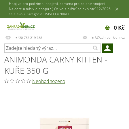
Hnojiva pro podzimní hnojení, semena pro zelené hnojení.
Najdete u nás v e-shopu :-) Osivo s blížící se expirací 12/2026
se slevou! Kategorie OSIVO EXPIRACE.
0 Kč
info@zahradnidum.cz
+420 732 219 788
ANIMONDA CARNY KITTEN -
KUŘE 350 G
Neohodnoceno