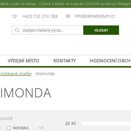
ete u nás v e-shopu :-) Osivo s blížící se expirací 12/2026 se slevou! Katego
info@zahradnidum.cz
+420 732 219 788
VÝDEJNÍ MÍSTO
KONTAKTY
HODNOCENÍ OBC
Prodávané značky
Animonda
IMONDA
SKLADĚ
25
Kč
CE
NOVINKA
TIP