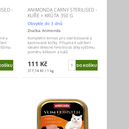
SED -
ANIMONDA CARNY STERILISED -
KUŘE + KRŮTA 350 G
Obvykle do 3 dnů
Značka:
Animonda
ané a
Kompletní krmivo pro sterilizované a
žení
kastrované kočky. P
řispívá k udržení
vyššímu
ideální tělesné hmotnosti díky vyššímu
poměru bílkovin a tuků
111 Kč
317,14 Kč / 1 kg