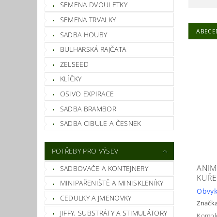
SEMENA DVOULETKY
SEMENA TRVALKY
ABECE
SADBA HOUBY
BULHARSKÁ RAJČATA
ZELSEED
KLÍČKY
OSIVO EXPIRACE
SADBA BRAMBOR
SADBA CIBULE A ČESNEK
POTŘEBY PRO VÝSEV
ANIM
SADBOVAČE A KONTEJNERY
KUŘE
MINIPAŘENIŠTĚ A MINISKLENÍKY
Obvyk
CEDULKY A JMENOVKY
Značk
JIFFY, SUBSTRÁTY A STIMULÁTORY
Komple