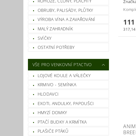
ROHOŽE, CLONY, PLACHTY
Značk
Komple
OBRUBY, PALISÁDY, PLŮTKY
VÝROBA VÍNA A ZAVAŘOVÁNÍ
111
MALÝ ZAHRADNÍK
317,14 
SVÍČKY
OSTATNÍ POTŘEBY
VŠE PRO VENKOVNÍ PTACTVO
LOJOVÉ KOULE A VÁLEČKY
KRMIVO - SEMÍNKA
HLODAVCI
EXOTI, ANDULKY, PAPOUŠCI
HMYZÍ DOMKY
PTAČÍ BUDKY A KRMÍTKA
ANIM
PLAŠIČE PTÁKŮ
BREE