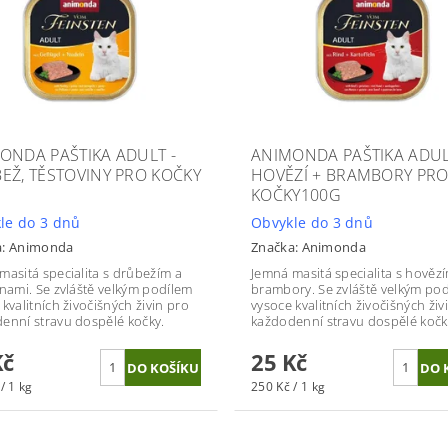
ONDA PAŠTIKA ADULT -
ANIMONDA PAŠTIKA ADUL
EŽ, TĚSTOVINY PRO KOČKY
HOVĚZÍ + BRAMBORY PR
KOČKY100G
le do 3 dnů
Obvykle do 3 dnů
a:
Animonda
Značka:
Animonda
masitá specialita s drůbežím a
Jemná masitá specialita s hověz
inami. Se zvláště velkým podílem
brambory. Se zvláště velkým po
kvalitních živočišných živin pro
vysoce kvalitních živočišných živ
enní stravu dospělé kočky.
každodenní stravu dospělé kočk
Kč
25 Kč
/ 1 kg
250 Kč / 1 kg