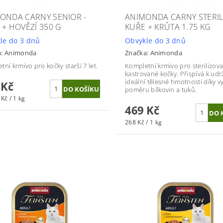
ONDA CARNY SENIOR -
ANIMONDA CARNY STERILI
 + HOVĚZÍ 350 G
KUŘE + KRŮTA 1.75 KG
le do 3 dnů
Obvykle do 3 dnů
a:
Animonda
Značka:
Animonda
tní krmivo pro kočky starší 7 let.
Kompletní krmivo pro sterilizov
kastrované kočky. P
řispívá k udr
ideální tělesné hmotnosti díky 
 Kč
poměru bílkovin a tuků.
Kč / 1 kg
469 Kč
268 Kč / 1 kg