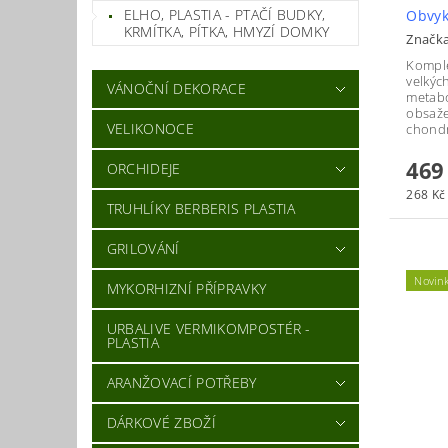
ELHO, PLASTIA - PTAČÍ BUDKY,
Obvyk
KRMÍTKA, PÍTKA, HMYZÍ DOMKY
Značk
Komple
velkýc
VÁNOČNÍ DEKORACE
metabo
obsaž
VELIKONOCE
chondr
469
ORCHIDEJE
268 Kč 
TRUHLÍKY BERBERIS PLASTIA
GRILOVÁNÍ
Novin
MYKORHIZNÍ PŘÍPRAVKY
URBALIVE VERMIKOMPOSTÉR -
PLASTIA
ARANŽOVACÍ POTŘEBY
DÁRKOVÉ ZBOŽÍ