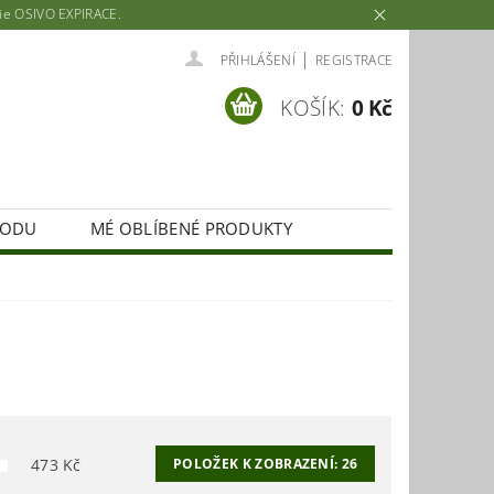
rie OSIVO EXPIRACE.
|
PŘIHLÁŠENÍ
REGISTRACE
KOŠÍK:
0 Kč
HODU
MÉ OBLÍBENÉ PRODUKTY
473
Kč
POLOŽEK K ZOBRAZENÍ:
26