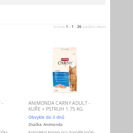
1
1
26
Stránka
z
-
položek celkem
 -
ANIMONDA CARNY ADULT -
KUŘE + PSTRUH 1.75 KG
Obvykle do 3 dnů
Značka:
Animonda
očky.
Kompletní krmivo pro dospělé kočky.