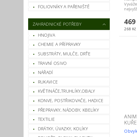
V
yváže
FOLIOVNÍKY A PAŘENIŠTĚ
nejvyšš
469
ZAHRADNICKÉ POTŘEBY
268 Kč 
HNOJIVA
CHEMIE A PŘÍPRAVKY
SUBSTRÁTY, MULČE, DRŤE
TRAVNÍ OSIVO
NÁŘADÍ
RUKAVICE
KVĚTINÁČE,TRUHLÍKY,OBALY
KONVE, POSTŘIKOVAČE, HADICE
PŘEPRAVKY, NÁDOBY, KBELÍKY
ANIM
TEXTILIE
KUŘE
DRÁTKY, ÚVAZKY, KOLÍKY
Obvyk