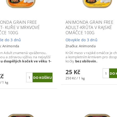
ONDA GRAIN FREE
ANIMONDA GRAIN FREE
T- KUŘE V MRKVOVÉ
ADULT-KRŮTA V RAJSKÉ
CE 100G
OMÁČCE 100G
le do 3 dnů
Obvykle do 3 dnů
a:
Animonda
Značka:
Animonda
en Adult znamená vyváženou,
Krůtí maso v rajské omáčce je 
ou a zdravou výživu na nejvyšší
a kompletním krmivem pro dosp
i
u dospělých koček ve věku 1-
kočky
bez obilovin.
25 Kč
Kč
250 Kč / 1 kg
/ 1 kg