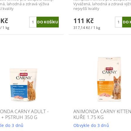
ná, lahodná a zdravá výživa
V
yvážená, lahodná a zdravá výži
í kvality
nejvyšší kvality
 Kč
111 Kč
/ 1 kg
317,14 Kč / 1 kg
ONDA CARNY ADULT -
ANIMONDA CARNY KITTEN
 + PSTRUH 350 G
KUŘE 1.75 KG
le do 3 dnů
Obvykle do 3 dnů