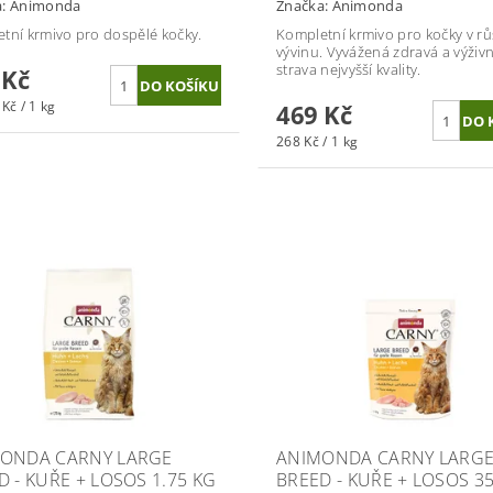
a:
Animonda
Značka:
Animonda
tní krmivo pro dospělé kočky.
Kompletní krmivo pro kočky v rů
vývinu. V
yvážená zdravá a výživ
strava nejvyšší kvality.
 Kč
Kč / 1 kg
469 Kč
268 Kč / 1 kg
ONDA CARNY LARGE
ANIMONDA CARNY LARG
D - KUŘE + LOSOS 1.75 KG
BREED - KUŘE + LOSOS 3