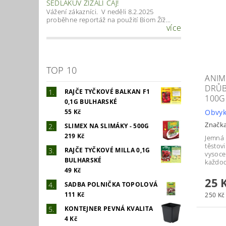
SEDLÁKŮV ŽÍŽALÍ ČAJ!
Vážení zákazníci. V neděli 8.2.2025
proběhne reportáž na použití Biom Žíž...
více
TOP 10
ANIM
DRŮB
RAJČE TYČKOVÉ BALKAN F1
100G
0,1G BULHARSKÉ
Obvyk
55 Kč
Značk
SLIMEX NA SLIMÁKY - 500G
219 Kč
Jemná 
těstov
RAJČE TYČKOVÉ MILLA 0,1G
vysoce 
BULHARSKÉ
každod
49 Kč
25 
SADBA POLNIČKA TOPOLOVÁ
111 Kč
250 Kč 
KONTEJNER PEVNÁ KVALITA
4 Kč