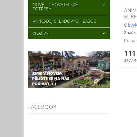
NOVĚ - CHOVATELSKÉ
POTŘEBY
ANIM
KUŘE
VÝPRODEJ SKLADOVÝCH ZÁSOB
Obvyk
Značk
ZNAČKY
Komple
111
317,14 
FACEBOOK