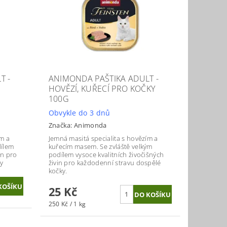
T -
ANIMONDA PAŠTIKA ADULT -
O
HOVĚZÍ, KUŘECÍ PRO KOČKY
100G
Obvykle do 3 dnů
Značka:
Animonda
ím a
Jemná masitá specialita s hovězím a
dílem
kuřecím masem. Se zvláště velkým
in pro
podílem vysoce kvalitních živočišných
y
živin pro každodenní stravu dospělé
kočky.
25 Kč
250 Kč / 1 kg