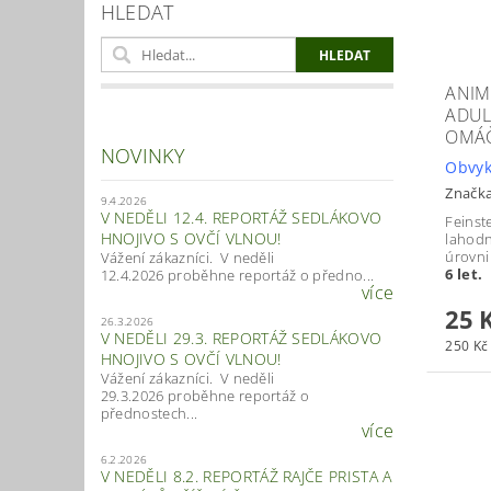
HLEDAT
ANIM
ADUL
OMÁČ
NOVINKY
Obvyk
Značk
9.4.2026
V NEDĚLI 12.4. REPORTÁŽ SEDLÁKOVO
Feinst
HNOJIVO S OVČÍ VLNOU!
lahodn
úrovn
Vážení zákazníci. V neděli
6 let.
12.4.2026 proběhne reportáž o předno...
více
25 
26.3.2026
V NEDĚLI 29.3. REPORTÁŽ SEDLÁKOVO
250 Kč 
HNOJIVO S OVČÍ VLNOU!
Vážení zákazníci. V neděli
29.3.2026 proběhne reportáž o
přednostech...
více
6.2.2026
V NEDĚLI 8.2. REPORTÁŽ RAJČE PRISTA A