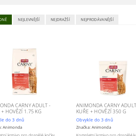
DNĚ
NEJLEVNĚJŠÍ
NEJDRAŽŠÍ
NEJPRODÁVANĚJŠÍ
ONDA CARNY ADULT -
ANIMONDA CARNY ADULT
 + HOVĚZÍ 1.75 KG
KUŘE + HOVĚZÍ 350 G
le do 3 dnů
Obvykle do 3 dnů
a:
Animonda
Značka:
Animonda
tní krmivo pro dospělé kočky.
Kompletní krmivo pro dospělé k