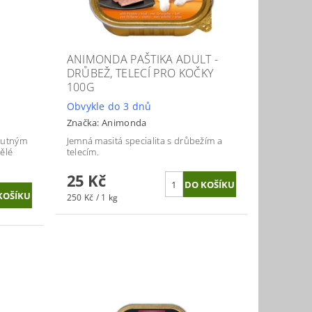
ANIMONDA PAŠTIKA ADULT -
DRŮBEŽ, TELECÍ PRO KOČKY
100G
Obvykle do 3 dnů
Značka:
Animonda
chutným
Jemná masitá specialita s drůbežím a
ělé
telecím.
25 Kč
250 Kč / 1 kg