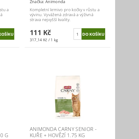
Značka:
Animonda
stu a
Kompletní krmivo pro kočky v růstu a
ná
vývinu. V
yvážená zdravá a výživná
strava nejvyšší kvality.
111 Kč
317,14 Kč / 1 kg
E
ANIMONDA CARNY SENIOR -
50 G
KUŘE + HOVĚZÍ 1.75 KG