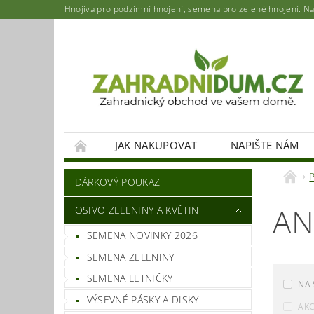
Hnojiva pro podzimní hnojení, semena pro zelené hnojení. Najd
JAK NAKUPOVAT
NAPIŠTE NÁM
DÁRKOVÝ POUKAZ
AN
OSIVO ZELENINY A KVĚTIN
SEMENA NOVINKY 2026
SEMENA ZELENINY
SEMENA LETNIČKY
NA 
VÝSEVNÉ PÁSKY A DISKY
AK