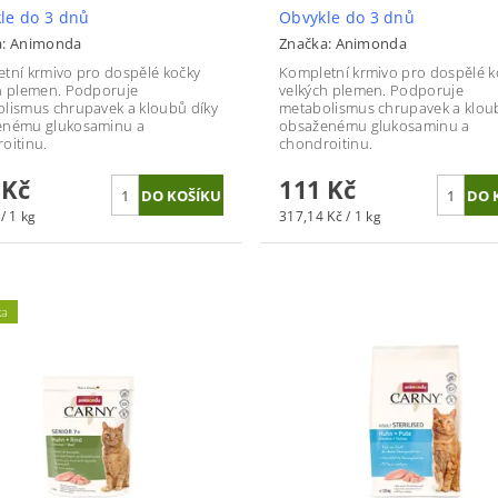
le do 3 dnů
Obvykle do 3 dnů
a:
Animonda
Značka:
Animonda
tní krmivo pro dospělé kočky
Kompletní krmivo pro dospělé k
h plemen. P
odporuje
velkých plemen. P
odporuje
lismus chrupavek a kloubů díky
metabolismus chrupavek a klou
enému glukosaminu a
obsaženému glukosaminu a
oitinu.
chondroitinu.
 Kč
111 Kč
/ 1 kg
317,14 Kč / 1 kg
ka