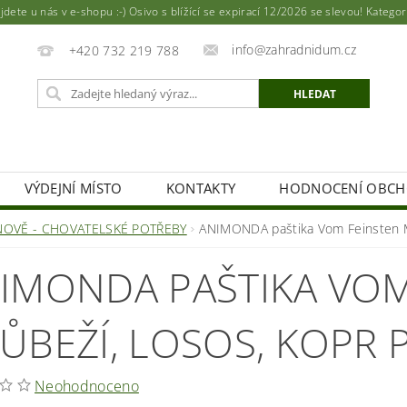
ete u nás v e-shopu :-) Osivo s blížící se expirací 12/2026 se slevou! Katego
info@zahradnidum.cz
+420 732 219 788
VÝDEJNÍ MÍSTO
KONTAKTY
HODNOCENÍ OBC
NOVĚ - CHOVATELSKÉ POTŘEBY
ANIMONDA paštika Vom Feinsten MIN
IMONDA PAŠTIKA VOM 
ŮBEŽÍ, LOSOS, KOPR 
Neohodnoceno