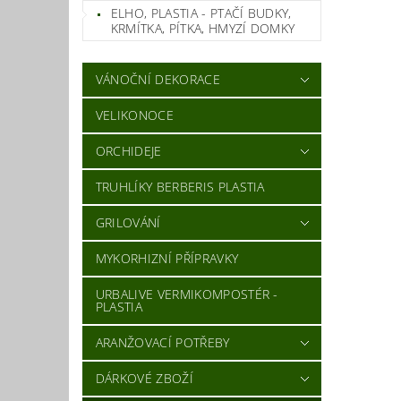
ELHO, PLASTIA - PTAČÍ BUDKY,
KRMÍTKA, PÍTKA, HMYZÍ DOMKY
VÁNOČNÍ DEKORACE
VELIKONOCE
ORCHIDEJE
TRUHLÍKY BERBERIS PLASTIA
GRILOVÁNÍ
MYKORHIZNÍ PŘÍPRAVKY
URBALIVE VERMIKOMPOSTÉR -
PLASTIA
ARANŽOVACÍ POTŘEBY
DÁRKOVÉ ZBOŽÍ