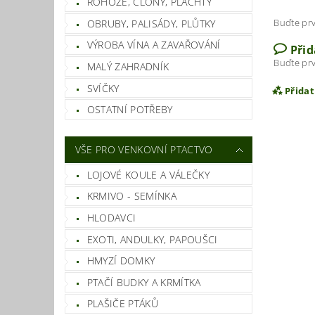
ROHOŽE, CLONY, PLACHTY
Buďte prv
OBRUBY, PALISÁDY, PLŮTKY
VÝROBA VÍNA A ZAVAŘOVÁNÍ
Při
Buďte prv
MALÝ ZAHRADNÍK
SVÍČKY
Přida
OSTATNÍ POTŘEBY
VŠE PRO VENKOVNÍ PTACTVO
LOJOVÉ KOULE A VÁLEČKY
KRMIVO - SEMÍNKA
HLODAVCI
EXOTI, ANDULKY, PAPOUŠCI
HMYZÍ DOMKY
Vlož
PTAČÍ BUDKY A KRMÍTKA
PLAŠIČE PTÁKŮ