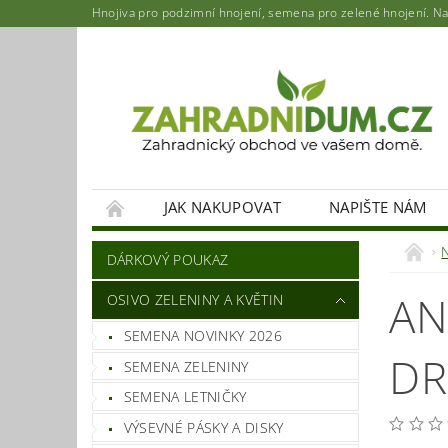
Hnojiva pro podzimní hnojení, semena pro zelené hnojení. Najd
JAK NAKUPOVAT
NAPIŠTE NÁM
DÁRKOVÝ POUKAZ
AN
OSIVO ZELENINY A KVĚTIN
SEMENA NOVINKY 2026
DR
SEMENA ZELENINY
SEMENA LETNIČKY
VÝSEVNÉ PÁSKY A DISKY