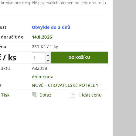
 krmivo pro dospělé psy malých plemen od jednoho roku
ost
Obvykle do 3 dnů
doručit do
14.8.2026
ena
250 Kč / 1 kg
č
/ ks
duktu
A82358
Animonda
e
NOVĚ - CHOVATELSKÉ POTŘEBY
Tisk
Dotaz
Hlídat cenu