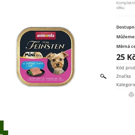
Kompletní
věku
Dostupn
Můžeme 
Měrná c
25 K
Kód pro
Značka
Kategori