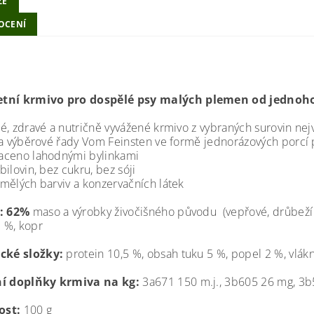
ZE
OCENÍ
tní krmivo pro dospělé psy malých plemen od jednoh
é, zdravé a nutričně vyvážené krmivo z vybraných surovin nejvy
ta výběrové řady Vom Feinsten ve formě jednorázových porcí 
aceno lahodnými bylinkami
bilovin, bez cukru, bez sóji
mělých barviv a konzervačních látek
í: 62%
maso a výrobky živočišného původu (vepřové, drůbeží 8%
1 %, kopr
cké složky:
protein 10,5 %, obsah tuku 5 %, popel 2 %, vlákn
ní doplňky krmiva na kg:
3a671 150 m.j., 3b605 26 mg, 3b
st:
100 g