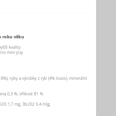
o roku věku
šší kvality
pro mini psy
), ryby a výrobky z ryb (4% losos), minerální
ina 0,3 %, vlhkost 81 %
503 1,7 mg, 3b202 0,4 mlg,