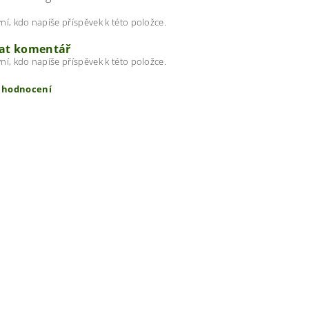
ní, kdo napíše příspěvek k této položce.
dat komentář
ní, kdo napíše příspěvek k této položce.
t hodnocení
ením hodnocení souhlasíte s
podmínkami ochrany osobních úda