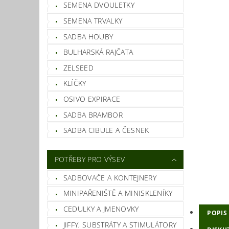
SEMENA DVOULETKY
SEMENA TRVALKY
SADBA HOUBY
BULHARSKÁ RAJČATA
ZELSEED
KLÍČKY
OSIVO EXPIRACE
SADBA BRAMBOR
SADBA CIBULE A ČESNEK
POTŘEBY PRO VÝSEV
SADBOVAČE A KONTEJNERY
MINIPAŘENIŠTĚ A MINISKLENÍKY
CEDULKY A JMENOVKY
POPIS
JIFFY, SUBSTRÁTY A STIMULÁTORY