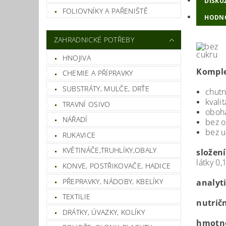
DISKU
FOLIOVNÍKY A PAŘENIŠTĚ
HODN
ZAHRADNICKÉ POTŘEBY
HNOJIVA
Komple
CHEMIE A PŘÍPRAVKY
SUBSTRÁTY, MULČE, DRŤE
chutn
kvali
TRAVNÍ OSIVO
oboh
NÁŘADÍ
bez o
bez u
RUKAVICE
KVĚTINÁČE,TRUHLÍKY,OBALY
složen
látky 0,
KONVE, POSTŘIKOVAČE, HADICE
PŘEPRAVKY, NÁDOBY, KBELÍKY
analyti
TEXTILIE
nutrič
DRÁTKY, ÚVAZKY, KOLÍKY
hmotno