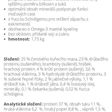
vyššímu poměru bílkovin a tuků
optimální obsah minerálů podporuje funkci
močových cest
s Yuccou Schidigerou pro snížení zápachu z
exkrementů
obohaceo o Omega-3 mastné kyseliny
bez obilovin, přidané soji a cukru
hmotnost:
1,75 kg
Složení:
25 % čerstvého kuřecího masa, 23 % drůbežího
proteinu (sušeného), brambory (sušené), hrášek,
hrachový protein, 4 % krůtí protein (sušený), 3,6 %
hrachová vláknina, 3 % hydrolyzát drůbežího proteinu, 3
% sušené řepné řízky, 2 % jablečné výlisky, 1,1 %
drůbeží tuk, 1 % drůbeží játra, 0,4 % lososový olej,
minerály, 0,1 % čekanka (sušená), 0,02 % Yucca
schidigera.
Analytické složení:
protein 37 %, obsah tuku 11 %,
hrubá vláknina 6,2 %, hrubý popel 8,8 %, , vápník 1,5 %,