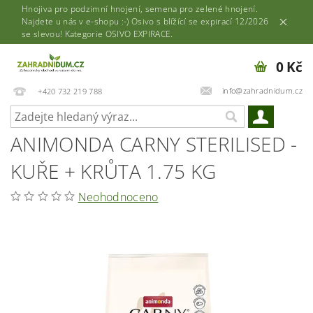
Hnojiva pro podzimní hnojení, semena pro zelené hnojení.
Najdete u nás v e-shopu :-) Osivo s blížící se expirací 12/2026
se slevou! Kategorie OSIVO EXPIRACE.
0 Kč
info@zahradnidum.cz
+420 732 219 788
ANIMONDA CARNY STERILISED -
KUŘE + KRŮTA 1.75 KG
Neohodnoceno