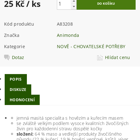
25 Kč
/ ks
Kód produktu
A83208
Značka
Animonda
Kategorie
NOVĚ - CHOVATELSKÉ POTŘEBY
Dotaz
Hlídat cenu
POPIS
DISKUZE
HODNOCENÍ
jemná masitá specialita s hovězím a kuřecím masem
se zvláště velkým podílem vysoce kvalitních živočišných
živin pro každodenní stravu dospělé kočky
složení:
64 % maso a vedlejší produkty živočišného
původu (22 % kuřecí, 19 % hovězí, vepřové, krůtí), vývar,