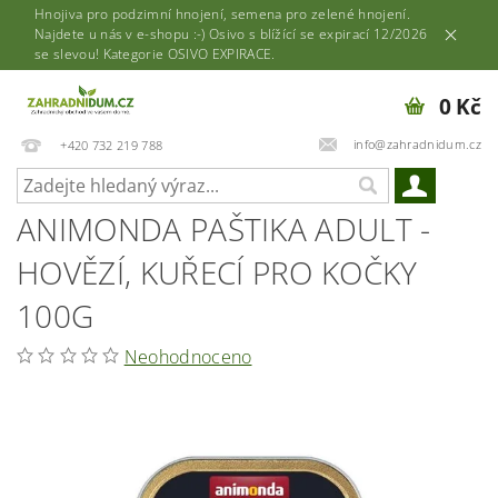
Hnojiva pro podzimní hnojení, semena pro zelené hnojení.
Najdete u nás v e-shopu :-) Osivo s blížící se expirací 12/2026
se slevou! Kategorie OSIVO EXPIRACE.
0 Kč
info@zahradnidum.cz
+420 732 219 788
ANIMONDA PAŠTIKA ADULT -
HOVĚZÍ, KUŘECÍ PRO KOČKY
100G
Neohodnoceno