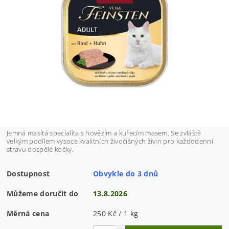
Jemná masitá specialita s hovězím a kuřecím masem. Se zvláště
velkým podílem vysoce kvalitních živočišných živin pro každodenní
stravu dospělé kočky.
Dostupnost
Obvykle do 3 dnů
Můžeme doručit do
13.8.2026
Měrná cena
250 Kč / 1 kg