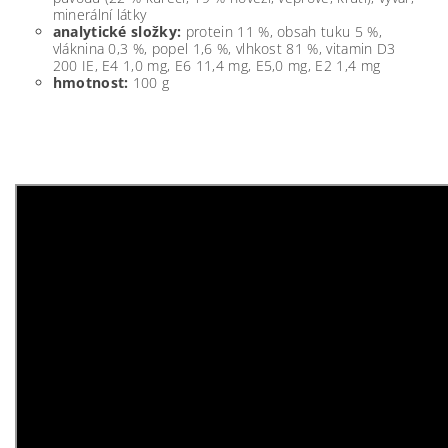
minerální látky
analytické složky:
protein 11 %, obsah tuku 5 %,
vláknina 0,3 %, popel 1,6 %, vlhkost 81 %, vitamin D3
200 IE, E4 1,0 mg, E6 11,4 mg, E5,0 mg, E2 1,4 mg
hmotnost:
100 g