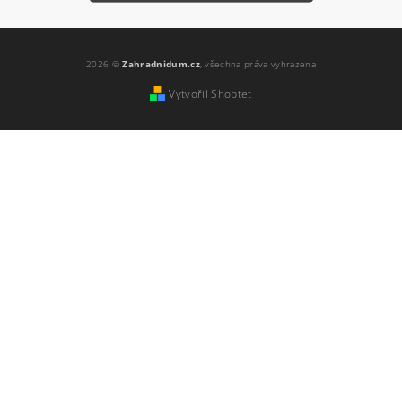
Vložením hodnocení souhlasíte s
podmínkami
ochrany osobních údajů
2026 ©
Zahradnidum.cz
, všechna práva vyhrazena
Vytvořil Shoptet