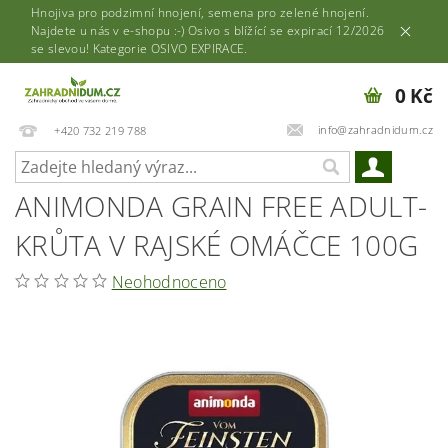
Hnojiva pro podzimní hnojení, semena pro zelené hnojení.
Najdete u nás v e-shopu :-) Osivo s blížící se expirací 12/2026
se slevou! Kategorie OSIVO EXPIRACE.
0 Kč
info@zahradnidum.cz
+420 732 219 788
ANIMONDA GRAIN FREE ADULT-
KRŮTA V RAJSKÉ OMÁČCE 100G
Neohodnoceno