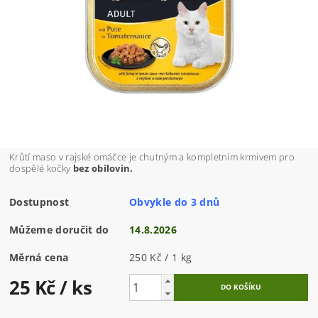
Krůtí maso v rajské omáčce je chutným a kompletním krmivem pro
dospělé kočky
bez obilovin.
Dostupnost
Obvykle do 3 dnů
Můžeme doručit do
14.8.2026
Měrná cena
250 Kč / 1 kg
25 Kč
/ ks