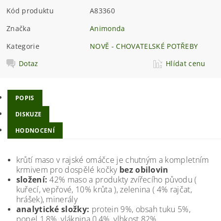
Kód produktu
A83360
Značka
Animonda
Kategorie
NOVĚ - CHOVATELSKÉ POTŘEBY
Dotaz
Hlídat cenu
POPIS
DISKUZE
HODNOCENÍ
krůtí maso v rajské omáčce je chutným a kompletním
krmivem pro dospělé kočky
bez obilovin
složení:
42% maso a produkty zvířecího původu (
kuřecí, vepřové, 10% krůta ), zelenina ( 4% rajčat,
hrášek), minerály
analytické složky:
protein 9%, obsah tuku 5%,
popel 1,8%, vláknina 0,4%, vlhkost 82%