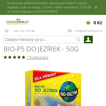
Hnojiva pro podzimní hnojení, semena pro zelené hnojení.
Najdete u nás v e-shopu :-) Osivo s blížící se expirací 12/2026
se slevou! Kategorie OSIVO EXPIRACE.
0 Kč
info@zahradnidum.cz
+420 732 219 788
BIO-P5 DO JEZÍREK - 50G
1 hodnocení