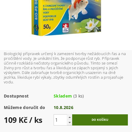
Biologický přípravek určený k zamezení tvorby nežádoucích řas a na
pročištění vody. Je unikátní tím, že podporuje růst ryb. Přípravek
účinně rozkládá nečistoty organického původu. Tímto se omezí
živiny pro růst a tvorbu řas a likviduje se zápach spojený s jejich
výskytem. Dále zabraňuje tvorbě organických usazenin na dně
jezírka, likviduje rybí výkaly, zbytky odumřelých rostlin a projasňuje
vodu.
Dostupnost
Skladem
(3 ks)
Můžeme doručit do
10.8.2026
109 Kč
/ ks