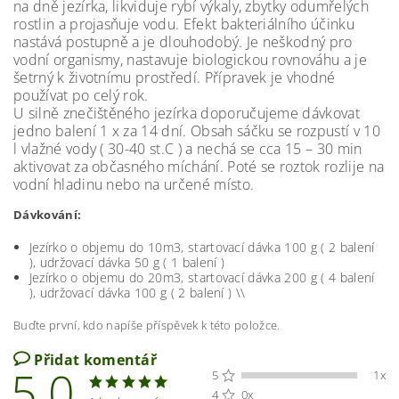
na dně jezírka, likviduje rybí výkaly, zbytky odumřelých
rostlin a projasňuje vodu. Efekt bakteriálního účinku
nastává postupně a je dlouhodobý. Je neškodný pro
vodní organismy, nastavuje biologickou rovnováhu a je
šetrný k životnímu prostředí. Přípravek je vhodné
používat po celý rok.
U silně znečištěného jezírka doporučujeme dávkovat
jedno balení 1 x za 14 dní. Obsah sáčku se rozpustí v 10
l vlažné vody ( 30-40 st.C ) a nechá se cca 15 – 30 min
aktivovat za občasného míchání. Poté se roztok rozlije na
vodní hladinu nebo na určené místo.
Dávkování:
Jezírko o objemu do 10m3, startovací dávka 100 g ( 2 balení
), udržovací dávka 50 g ( 1 balení )
Jezírko o objemu do 20m3, startovací dávka 200 g ( 4 balení
), udržovací dávka 100 g ( 2 balení ) \\
Buďte první, kdo napíše příspěvek k této položce.
Přidat komentář
5,0
5
1x
4
0x