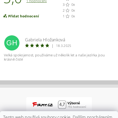
1 hodnocení
3
0x
2
0x
Přidat hodnocení
1
0x
Gabriela Hložanková
GH
|
18.3.2025
Velká spokojenost, používáme už několik let a naše jezírka jsou
krásně čisté
Vložením hodnocení souhlasíte s
podmínkami
ochrany osobních údajů
Tento web používá soubory cookie. Dalším procházením