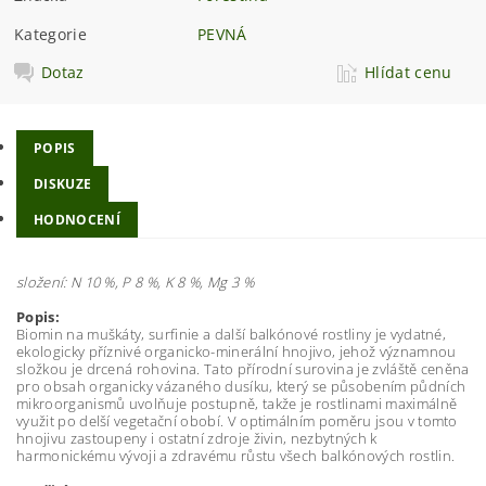
Kategorie
PEVNÁ
Dotaz
Hlídat cenu
POPIS
DISKUZE
HODNOCENÍ
složení: N 10 %, P 8 %, K 8 %, Mg 3 %
Popis:
Biomin na muškáty, surfinie a další balkónové rostliny je vydatné,
ekologicky příznivé organicko-minerální hnojivo, jehož významnou
složkou je drcená rohovina. Tato přírodní surovina je zvláště ceněna
pro obsah organicky vázaného dusíku, který se působením půdních
mikroorganismů uvolňuje postupně, takže je rostlinami maximálně
využit po delší vegetační obobí. V optimálním poměru jsou v tomto
hnojivu zastoupeny i ostatní zdroje živin, nezbytných k
harmonickému vývoji a zdravému růstu všech balkónových rostlin.