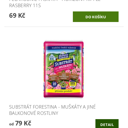
RASBERRY 11S
69 Kč
SUBSTRÁT FORESTINA - MUŠKÁTY A JINÉ
BALKONOVÉ ROSTLINY
79 Kč
od
DETAIL