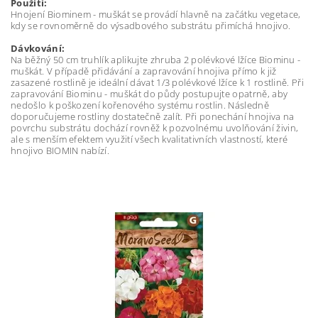
Použití:
Hnojení Biominem - muškát se provádí hlavně na začátku vegetace,
kdy se rovnoměrně do výsadbového substrátu přimíchá hnojivo.
Dávkování:
Na běžný 50 cm truhlík aplikujte zhruba 2 polévkové lžíce Biominu -
muškát. V případě přidávání a zapravování hnojiva přímo k již
zasazené rostlině je ideální dávat 1/3 polévkové lžíce k 1 rostlině. Při
zapravování Biominu - muškát do půdy postupujte opatrně, aby
nedošlo k poškození kořenového systému rostlin. Následně
doporučujeme rostliny dostatečně zalít. Při ponechání hnojiva na
povrchu substrátu dochází rovněž k pozvolnému uvolňování živin,
ale s menším efektem využití všech kvalitativních vlastností, které
hnojivo BIOMIN nabízí.