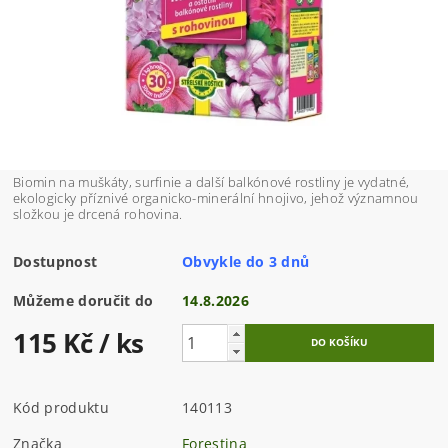
Biomin na muškáty, surfinie a další balkónové rostliny je vydatné,
ekologicky příznivé organicko-minerální hnojivo, jehož významnou
složkou je drcená rohovina.
Dostupnost
Obvykle do 3 dnů
Můžeme doručit do
14.8.2026
115 Kč
/ ks
Kód produktu
140113
Značka
Forestina