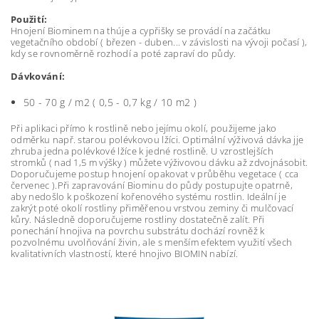
Použití:
Hnojení Biominem na thúje a cypřišky se provádí na začátku
vegetačního období ( březen - duben... v závislosti na vývoji počasí ),
kdy se rovnoměrně rozhodí a poté zapraví do půdy.
Dávkování:
50 - 70 g / m2 ( 0,5 - 0,7 kg / 10 m2 )
Při aplikaci přímo k rostlině nebo jejímu okolí, použijeme jako
odměrku např. starou polévkovou lžíci. Optimální výživová dávka jje
zhruba jedna polévkové lžíce k jedné rostlině. U vzrostlejších
stromků ( nad 1,5 m výšky ) můžete výživovou dávku až zdvojnásobit.
Doporučujeme postup hnojení opakovat v průběhu vegetace ( cca
červenec ).Při zapravování Biominu do půdy postupujte opatrně,
aby nedošlo k poškození kořenového systému rostlin. Ideální je
zakrýt poté okolí rostliny přiměřenou vrstvou zeminy či mulčovací
kůry. Následně doporučujeme rostliny dostatečně zalít. Při
ponechání hnojiva na povrchu substrátu dochází rovněž k
pozvolnému uvolňování živin, ale s menším efektem využití všech
kvalitativních vlastností, které hnojivo BIOMIN nabízí.