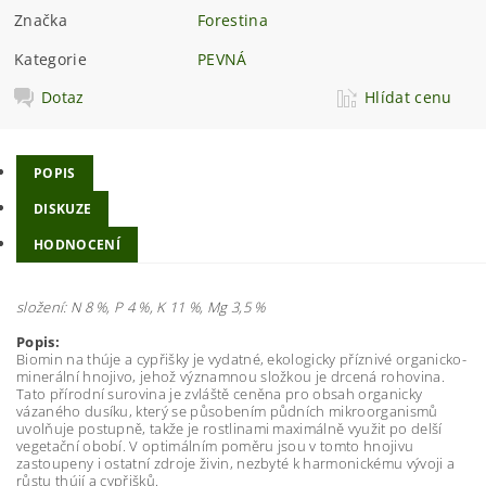
Značka
Forestina
Kategorie
PEVNÁ
Dotaz
Hlídat cenu
POPIS
DISKUZE
HODNOCENÍ
složení: N 8 %, P 4 %, K 11 %, Mg 3,5 %
Popis:
Biomin na thúje a cypřišky je vydatné, ekologicky příznivé organicko-
minerální hnojivo, jehož významnou složkou je drcená rohovina.
Tato přírodní surovina je zvláště ceněna pro obsah organicky
vázaného dusíku, který se působením půdních mikroorganismů
uvolňuje postupně, takže je rostlinami maximálně využit po delší
vegetační obobí. V optimálním poměru jsou v tomto hnojivu
zastoupeny i ostatní zdroje živin, nezbyté k harmonickému vývoji a
růstu thújí a cypřišků.