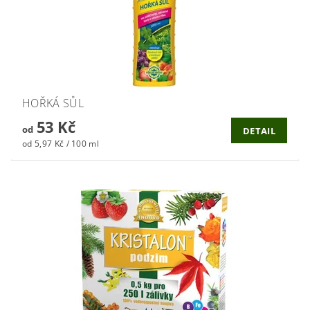
HOŘKÁ SŮL
53 Kč
od
DETAIL
od 5,97 Kč / 100 ml