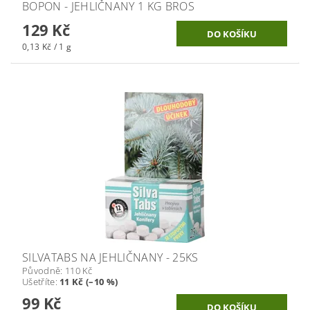
BOPON - JEHLIČNANY 1 KG BROS
129 Kč
0,13 Kč / 1 g
SILVATABS NA JEHLIČNANY - 25KS
Původně:
110 Kč
Ušetříte
:
11 Kč (–10 %)
99 Kč