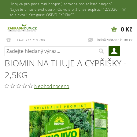
Hnojiva pro podzimní hnojení, semena pro zelené hnojení.
Najdete u nás v e-shopu :-) Osivo s blížící se expirací 12/2026
se slevou! Kategorie OSIVO EXPIRACE.
0 Kč
info@zahradnidum.cz
+420 732 219 788
BIOMIN NA THUJE A CYPŘIŠKY -
2,5KG
Neohodnoceno