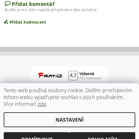
Přidat komentář
Buďte první, kdo napíše příspěvek k této položce.
Přidat hodnocení
Tento web používá soubory cookie. Dalším procházením
tohoto webu vyjadřujete souhlas s jejich používáním..
Více informací
zde
.
Vložením hodnocení souhlasíte s
podmínkami
NASTAVENÍ
ochrany osobních údajů
2026 ©
Zahradnidum.cz
, všechna práva vyhrazena
Vytvořil Shoptet