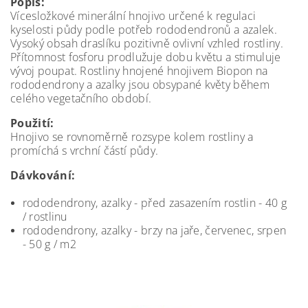
Popis:
Vícesložkové minerální hnojivo určené k regulaci
kyselosti půdy podle potřeb rododendronů a azalek.
Vysoký obsah draslíku pozitivně ovlivní vzhled rostliny.
Přítomnost fosforu prodlužuje dobu květu a stimuluje
vývoj poupat. Rostliny hnojené hnojivem Biopon na
rododendrony a azalky jsou obsypané květy během
celého vegetačního období.
Použití:
Hnojivo se rovnoměrně rozsype kolem rostliny a
promíchá s vrchní částí půdy.
Dávkování:
rododendrony, azalky - před zasazením rostlin - 40 g
/ rostlinu
rododendrony, azalky - brzy na jaře, červenec, srpen
- 50 g / m2