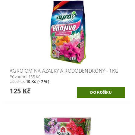
AGRO OM NA AZALKY A RODODENDRONY - 1KG
Původně:
135 Kč
Ušetříte
:
10 Kč (–7 %)
125 Kč