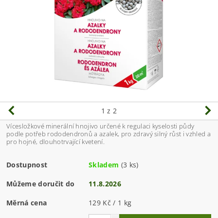
1
z 2
Vícesložkové minerální hnojivo určené k regulaci kyselosti půdy
podle potřeb rododendronů a azalek, pro zdravý silný růst i vzhled a
pro hojné, dlouhotrvající kvetení.
Dostupnost
Skladem
(3 ks)
Můžeme doručit do
11.8.2026
Měrná cena
129 Kč / 1 kg