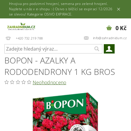
Hnojiva pro podzimní hnojení, semena pro zelené hnojení.
Najdete u nás v e-shopu :-) Osivo s blížící se expirací 12/2026
se slevou! Kategorie OSIVO EXPIRACE.
0 Kč
info@zahradnidum.cz
+420 732 219 788
BOPON - AZALKY A
RODODENDRONY 1 KG BROS
Neohodnoceno