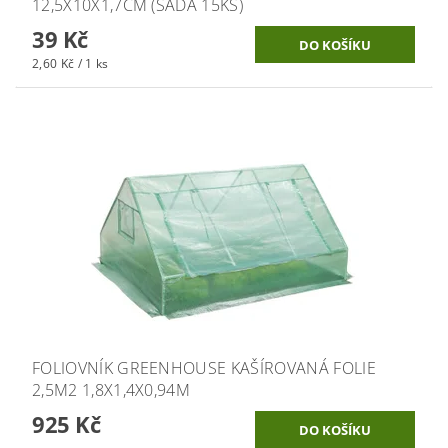
12,5X10X1,7CM (SADA 15KS)
39 Kč
2,60 Kč / 1 ks
FOLIOVNÍK GREENHOUSE KAŠÍROVANÁ FOLIE
2,5M2 1,8X1,4X0,94M
925 Kč