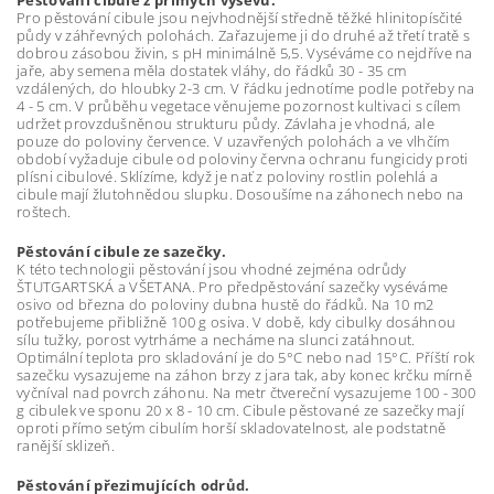
Pro pěstování cibule jsou nejvhodnější středně těžké hlinitopísčité
půdy v záhřevných polohách. Zařazujeme ji do druhé až třetí tratě s
dobrou zásobou živin, s pH minimálně 5,5. Vyséváme co nejdříve na
jaře, aby semena měla dostatek vláhy, do řádků 30 - 35 cm
vzdálených, do hloubky 2-3 cm. V řádku jednotíme podle potřeby na
4 - 5 cm. V průběhu vegetace věnujeme pozornost kultivaci s cílem
udržet provzdušněnou strukturu půdy. Závlaha je vhodná, ale
pouze do poloviny července. V uzavřených polohách a ve vlhčím
období vyžaduje cibule od poloviny června ochranu fungicidy proti
plísni cibulové. Sklízíme, když je nať z poloviny rostlin polehlá a
cibule mají žlutohnědou slupku. Dosoušíme na záhonech nebo na
roštech.
Pěstování cibule ze sazečky.
K této technologii pěstování jsou vhodné zejména odrůdy
ŠTUTGARTSKÁ a VŠETANA. Pro předpěstování sazečky vyséváme
osivo od března do poloviny dubna hustě do řádků. Na 10 m2
potřebujeme přibližně 100 g osiva. V době, kdy cibulky dosáhnou
sílu tužky, porost vytrháme a necháme na slunci zatáhnout.
Optimální teplota pro skladování je do 5°C nebo nad 15°C. Příští rok
sazečku vysazujeme na záhon brzy z jara tak, aby konec krčku mírně
vyčníval nad povrch záhonu. Na metr čtvereční vysazujeme 100 - 300
g cibulek ve sponu 20 x 8 - 10 cm. Cibule pěstované ze sazečky mají
oproti přímo setým cibulím horší skladovatelnost, ale podstatně
ranější sklizeň.
Pěstování přezimujících odrůd.