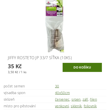
JIFFY ROSTETO JP 33/7 SÍŤKA (10KS)
35 Kč
3,50 Kč / 1 ks
počet semen
30
výsadba spon
40x50cm
sklizeň
červenec
,
srpen
,
září
,
říjen
místo pro pěstování
venkovní
,
skleník
,
foliovník