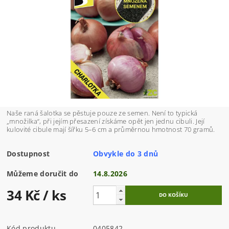
Naše raná šalotka se pěstuje pouze ze semen. Není to typická
„množilka“, při jejím přesazení získáme opět jen jednu cibuli. Její
kulovité cibule mají šířku 5–6 cm a průměrnou hmotnost 70 gramů.
Dostupnost
Obvykle do 3 dnů
Můžeme doručit do
14.8.2026
34 Kč
/ ks
Kód produktu
0405842