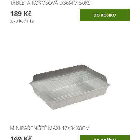
TABLETA KOKOSOVÁ D36MM 50KS
189 Kč
3,78 Kč / 1 ks
MINIPAŘENIŠTĚ MAXI 47X34X8CM
169 Kč