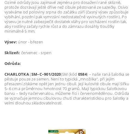
Ozimé odrůdy jsou zajímavé zejména pro dosažení rané sklizně,
protože dozrávají ještě dříve než cibule pěstované ze sazečky. Osivo
vyséváme od poloviny srpna do začátku září (časný výsev způsobuje
vybíhání, pozdní pak vymrzání nedostatečně vyvinutých rostlin). Po
výsevu je nutné zabezpečit dostatek vláhy pro vzcházení rostlin tak,
aby rostliny začaly rychle růst a do zámrazu dosáhly tloušťky
minimálně 5 mm.
Výsev:
únor - březen
Sklizeň:
červenec - srpen
Odrůda:
CHARLOTKA
(
SM–C–901/2020
)SM (kód
0584
) – naše raná šalotka se
pěstuje pouze ze semen. Není to typická „množilka“, při jejím
přesazení získáme opět jen jednu cibuli. Její kulovité cibule mají šířku
5–6 cm a průměrnou hmotnost 70 gramů. Mají typickou šalotkovou
barvu – tedy načervenalou, můžeme říci i červenoměděnou. Odrůda
se vyznačuje jemnou cibulovou chutí charakteristickou pro šalotky a
velmi dlouhou skladovatelností.