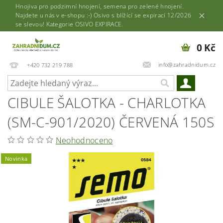
Hnojiva pro podzimní hnojení, semena pro zelené hnojení.
Najdete u nás v e-shopu :-) Osivo s blížící se expirací 12/2026
se slevou! Kategorie OSIVO EXPIRACE.
0 Kč
info@zahradnidum.cz
+420 732 219 788
CIBULE ŠALOTKA - CHARLOTKA
(SM-C-901/2020) ČERVENÁ 150S
Neohodnoceno
Novinka