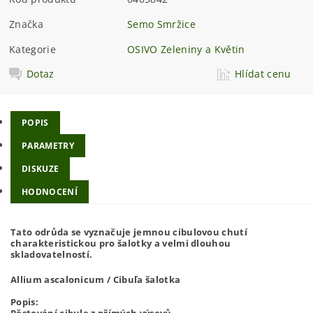
Značka
Semo Smržice
Kategorie
OSIVO Zeleniny a Květin
Dotaz
Hlídat cenu
POPIS
PARAMETRY
DISKUZE
HODNOCENÍ
Tato odrůda se vyznačuje jemnou cibulovou chutí
charakteristickou pro šalotky a velmi dlouhou
skladovatelností.
Allium ascalonicum / Cibuľa šalotka
Popis:
Pěstování cibule z přímých výsevů.