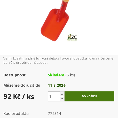
Velmi kvalitní a plně funkční dětská kovová lopatička rovná v červené
barvě s dřevěnou násadou.
Dostupnost
Skladem
(5 ks)
Můžeme doručit do
11.8.2026
92 Kč
/ ks
Kód produktu
772314