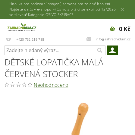
Hnojiva pro podzimní hnojení, semena pro zelené hnojení.
Najdete u nás v e-shopu :-) Osivo s blížící se expirací 12/2026
se slevou! Kategorie OSIVO EXPIRACE.
0 Kč
info@zahradnidum.cz
+420 732 219 788
DĚTSKÉ LOPATIČKA MALÁ
ČERVENÁ STOCKER
Neohodnoceno