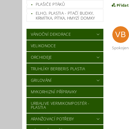
PLAŠIČE PTÁKŮ
Přida
ELHO, PLASTIA - PTAČÍ BUDKY,
KRMÍTKA, PÍTKA, HMYZÍ DOMKY
VB
VÁNOČNÍ DEKORACE
VELIKONOCE
Spokojen -
ORCHIDEJE
TRUHLÍKY BERBERIS PLASTIA
Vlož
GRILOVÁNÍ
MYKORHIZNÍ PŘÍPRAVKY
URBALIVE VERMIKOMPOSTÉR -
PLASTIA
ARANŽOVACÍ POTŘEBY