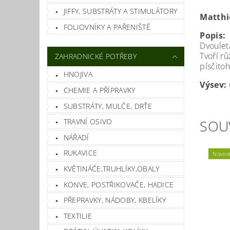
JIFFY, SUBSTRÁTY A STIMULÁTORY
Matthio
FOLIOVNÍKY A PAŘENIŠTĚ
Popis:
Dvouletá
Tvoří rů
ZAHRADNICKÉ POTŘEBY
písčito
HNOJIVA
Výsev:
CHEMIE A PŘÍPRAVKY
SUBSTRÁTY, MULČE, DRŤE
TRAVNÍ OSIVO
SOU
NÁŘADÍ
RUKAVICE
Novin
KVĚTINÁČE,TRUHLÍKY,OBALY
KONVE, POSTŘIKOVAČE, HADICE
PŘEPRAVKY, NÁDOBY, KBELÍKY
TEXTILIE