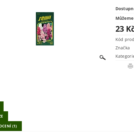
Dostupn
Můžeme 
23 K
Kód pro
Značka
Kategori
ZE
CENÍ (1)