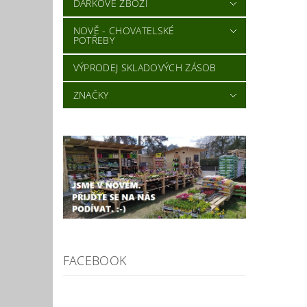
DÁRKOVÉ ZBOŽÍ
NOVĚ - CHOVATELSKÉ
POTŘEBY
VÝPRODEJ SKLADOVÝCH ZÁSOB
ZNAČKY
FACEBOOK