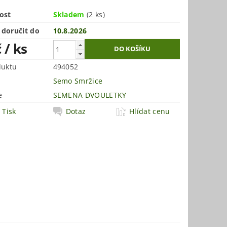
ost
Skladem
(2 ks)
doručit do
10.8.2026
č
/ ks
duktu
494052
Semo Smržice
e
SEMENA DVOULETKY
Tisk
Dotaz
Hlídat cenu