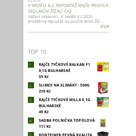
6.2.2026
V NEDĚLI 8.2. REPORTÁŽ RAJČE PRISTA A
SEDLÁKŮV ŽÍŽALÍ ČAJ!
Vážení zákazníci. V neděli 8.2.2025
proběhne reportáž na použití Biom Žíž...
více
TOP 10
RAJČE TYČKOVÉ BALKAN F1
0,1G BULHARSKÉ
55 Kč
SLIMEX NA SLIMÁKY - 500G
219 Kč
RAJČE TYČKOVÉ MILLA 0,1G
BULHARSKÉ
49 Kč
SADBA POLNIČKA TOPOLOVÁ
111 Kč
KONTEJNER PEVNÁ KVALITA