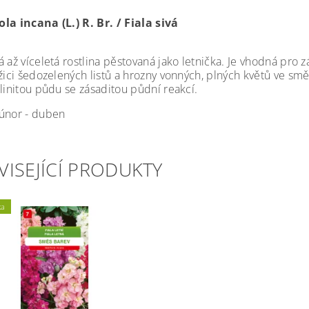
la incana (L.) R. Br. / Fiala sivá
 až víceletá rostlina pěstovaná jako letnička. Je vhodná pro 
žici šedozelených listů a hrozny vonných, plných květů ve smě
hlinitou půdu se zásaditou půdní reakcí.
únor - duben
VISEJÍCÍ PRODUKTY
ka