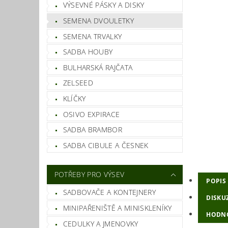
VÝSEVNÉ PÁSKY A DISKY
SEMENA DVOULETKY
SEMENA TRVALKY
SADBA HOUBY
BULHARSKÁ RAJČATA
ZELSEED
KLÍČKY
OSIVO EXPIRACE
SADBA BRAMBOR
SADBA CIBULE A ČESNEK
POTŘEBY PRO VÝSEV
POPIS
SADBOVAČE A KONTEJNERY
DISKU
MINIPAŘENIŠTĚ A MINISKLENÍKY
HODNO
CEDULKY A JMENOVKY