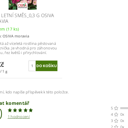
 LETNÍ SMĚS_0,3 G OSIVA
VIA
dem
(17 ks)
a:
OSIVA moravia
tá až víceletá rostlina pěstovaná
etnička. Je vhodná pro záhonovou
, řez květů i přirychlování.
Kč
/ 1 g
ní, kdo napíše příspěvek k této položce.
dat komentář
0
5
4
0x
1 hodnocení
3
0x
2
0x