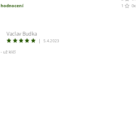
t hodnocení
1
0x
Vaclav Budka
|
5.4.2023
 už kličí
ením hodnocení souhlasíte s
podmínkami ochrany osobních úda