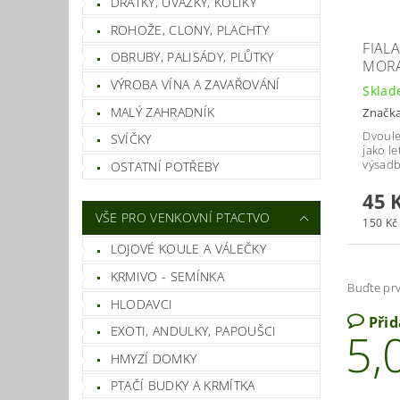
DRÁTKY, ÚVAZKY, KOLÍKY
ROHOŽE, CLONY, PLACHTY
FIALA
OBRUBY, PALISÁDY, PLŮTKY
MORA
VÝROBA VÍNA A ZAVAŘOVÁNÍ
Skla
MALÝ ZAHRADNÍK
Značk
Dvoule
SVÍČKY
jako l
výsadbu
OSTATNÍ POTŘEBY
45 
VŠE PRO VENKOVNÍ PTACTVO
150 Kč 
LOJOVÉ KOULE A VÁLEČKY
KRMIVO - SEMÍNKA
Buďte prv
HLODAVCI
Při
5,
EXOTI, ANDULKY, PAPOUŠCI
HMYZÍ DOMKY
PTAČÍ BUDKY A KRMÍTKA