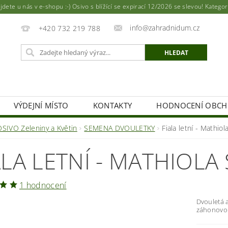
ete u nás v e-shopu :-) Osivo s blížící se expirací 12/2026 se slevou! Katego
info@zahradnidum.cz
+420 732 219 788
VÝDEJNÍ MÍSTO
KONTAKTY
HODNOCENÍ OBC
OSIVO Zeleniny a Květin
SEMENA DVOULETKY
Fiala letní - Mathio
ALA LETNÍ - MATHIOLA
1 hodnocení
Dvouletá a
záhonovou 