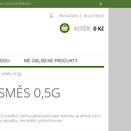
rie OSIVO EXPIRACE.
|
PŘIHLÁŠENÍ
REGISTRACE
KOŠÍK:
0 Kč
HODU
MÉ OBLÍBENÉ PRODUKTY
la směs 0,5g
 SMĚS 0,5G
ž víceletá rostlina pěstovaná jako letnička. Je vhodná pro
výsadbu, řez květů i přirychlování.