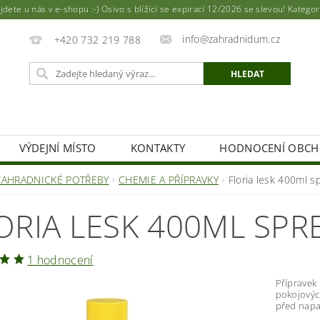
ete u nás v e-shopu :-) Osivo s blížící se expirací 12/2026 se slevou! Katego
info@zahradnidum.cz
+420 732 219 788
VÝDEJNÍ MÍSTO
KONTAKTY
HODNOCENÍ OBC
ZAHRADNICKÉ POTŘEBY
CHEMIE A PŘÍPRAVKY
Floria lesk 400ml sp
ORIA LESK 400ML SPRE
1 hodnocení
Přípravek 
pokojových
před napa