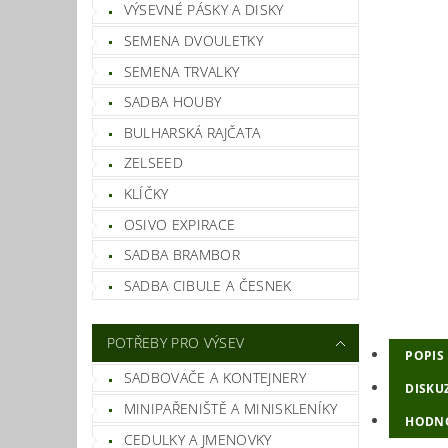
VÝSEVNÉ PÁSKY A DISKY
SEMENA DVOULETKY
SEMENA TRVALKY
SADBA HOUBY
BULHARSKÁ RAJČATA
ZELSEED
KLÍČKY
OSIVO EXPIRACE
SADBA BRAMBOR
SADBA CIBULE A ČESNEK
POTŘEBY PRO VÝSEV
POPIS
SADBOVAČE A KONTEJNERY
DISKU
MINIPAŘENIŠTĚ A MINISKLENÍKY
HODNO
CEDULKY A JMENOVKY