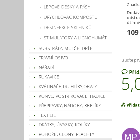
Značk
LEPOVÉ DESKY A PÁSY
Dodává
URYCHLOVAČ KOMPOSTU
odstra
účinně
DESINFEKCE SKLENÍKŮ
109
STIMULÁTORY A LIGNOHUMÁT
SUBSTRÁTY, MULČE, DRŤE
TRAVNÍ OSIVO
Buďte prv
NÁŘADÍ
Při
5,
RUKAVICE
KVĚTINÁČE,TRUHLÍKY,OBALY
KONVE, POSTŘIKOVAČE, HADICE
Přida
PŘEPRAVKY, NÁDOBY, KBELÍKY
TEXTILIE
DRÁTKY, ÚVAZKY, KOLÍKY
ROHOŽE, CLONY, PLACHTY
MP