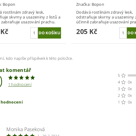
a:
Bopon
Značka:
Bopon
 rostlinám zdravý lesk,
Dodává rostlinám zdravý lesk,
ňuje skvrny a usazeniny z listů a
odstraňuje skvrny a usazeniny z
 zabraňuje usazování prachu.
účinně zabraňuje usazování pr
 Kč
205 Kč
ní, kdo napíše příspěvek k této položce.
dat komentář
0
5
4
0x
1 hodnocení
3
0x
2
0x
t hodnocení
1
0x
Monika Paseková