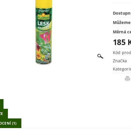
Dostupn
Můžeme 
Měrná c
185 
Kód pro
Značka
Kategori
ZE
CENÍ (1)