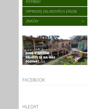
POTŘEBY
VÝPRODEJ SKLADOVÝCH ZÁSOB
ZNAČKY
FACEBOOK
HLEDAT