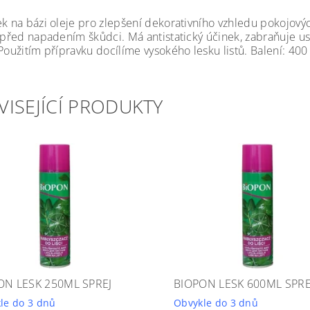
ek na bázi oleje pro zlepšení dekorativního vzhledu pokojovýc
y před napadením škůdci. Má antistatický účinek, zabraňuje 
Použitím přípravku docílíme vysokého lesku listů. Balení: 400
VISEJÍCÍ PRODUKTY
ON LESK 250ML SPREJ
BIOPON LESK 600ML SPRE
le do 3 dnů
Obvykle do 3 dnů