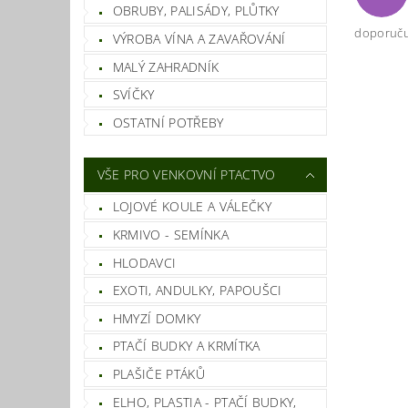
OBRUBY, PALISÁDY, PLŮTKY
doporuču
VÝROBA VÍNA A ZAVAŘOVÁNÍ
MALÝ ZAHRADNÍK
SVÍČKY
OSTATNÍ POTŘEBY
Vlož
VŠE PRO VENKOVNÍ PTACTVO
LOJOVÉ KOULE A VÁLEČKY
KRMIVO - SEMÍNKA
HLODAVCI
EXOTI, ANDULKY, PAPOUŠCI
HMYZÍ DOMKY
PTAČÍ BUDKY A KRMÍTKA
PLAŠIČE PTÁKŮ
ELHO, PLASTIA - PTAČÍ BUDKY,