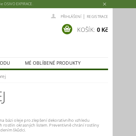
rie OSIVO EXPIRACE.
|
PŘIHLÁŠENÍ
REGISTRACE
KOŠÍK:
0 Kč
HODU
MÉ OBLÍBENÉ PRODUKTY
rej
J
na bázi oleje pro zlepšení dekorativního vzhledu
 rostlin okrasných listem. Preventivně chrání rostliny
dením škůdci.