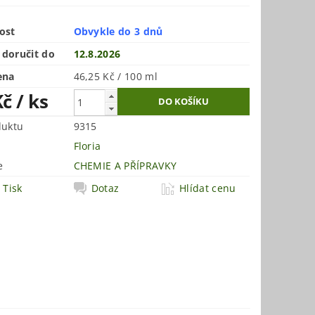
ost
Obvykle do 3 dnů
doručit do
12.8.2026
ena
46,25 Kč / 100 ml
Kč
/ ks
duktu
9315
Floria
e
CHEMIE A PŘÍPRAVKY
Tisk
Dotaz
Hlídat cenu