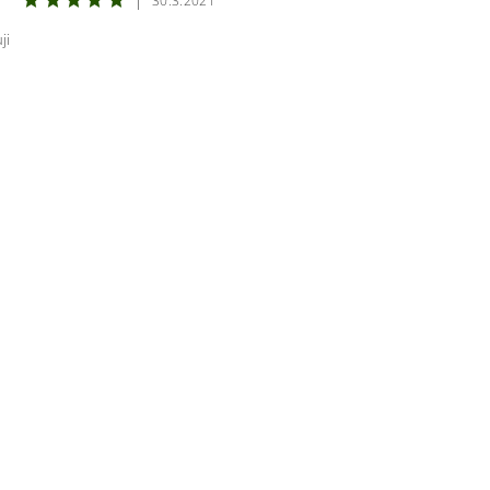
|
30.3.2021
ji
ením hodnocení souhlasíte s
podmínkami ochrany osobních úda