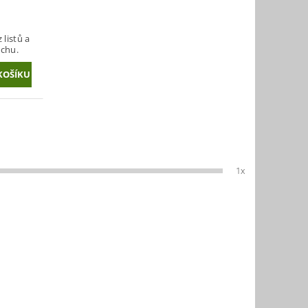
 listů a
achu.
1x