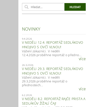
NOVINKY
9.4.2026
V NEDĚLI 12.4. REPORTÁŽ SEDLÁKOVO
HNOJIVO S OVČÍ VLNOU!
Vážení zákazníci. V neděli
12.4.2026 proběhne reportáž o předno...
více
26.3.2026
V NEDĚLI 29.3. REPORTÁŽ SEDLÁKOVO
HNOJIVO S OVČÍ VLNOU!
Vážení zákazníci. V neděli
29.3.2026 proběhne reportáž o
přednostech...
více
6.2.2026
V NEDĚLI 8.2. REPORTÁŽ RAJČE PRISTA A
SEDLÁKŮV ŽÍŽALÍ ČAJ!