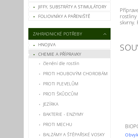
JIFFY, SUBSTRÁTY A STIMULÁTORY
Příprav
rostlin
FOLIOVNÍKY A PAŘENIŠTĚ
skvrny. 
ZAHRADNICKÉ POTŘEBY
SOU
HNOJIVA
CHEMIE A PŘÍPRAVKY
členění dle rostlin
PROTI HOUBOVÝM CHOROBÁM
PROTI PLEVELŮM
PROTI ŠKŮDCŮM
JEZÍRKA
BAKTERIE - ENZYMY
PROTI MECHU
BIOP
BALZÁMY A ŠTĚPAŘSKÉ VOSKY
Obvyk