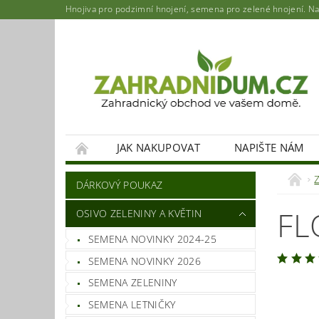
Hnojiva pro podzimní hnojení, semena pro zelené hnojení. Najd
JAK NAKUPOVAT
NAPIŠTE NÁM
DÁRKOVÝ POUKAZ
FL
OSIVO ZELENINY A KVĚTIN
SEMENA NOVINKY 2024-25
SEMENA NOVINKY 2026
SEMENA ZELENINY
SEMENA LETNIČKY