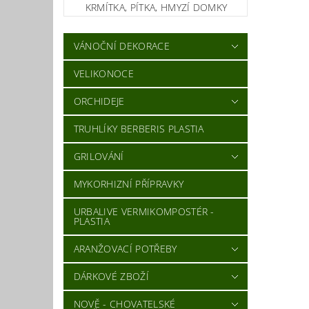
KRMÍTKA, PÍTKA, HMYZÍ DOMKY
VÁNOČNÍ DEKORACE
VELIKONOCE
ORCHIDEJE
TRUHLÍKY BERBERIS PLASTIA
GRILOVÁNÍ
MYKORHIZNÍ PŘÍPRAVKY
URBALIVE VERMIKOMPOSTÉR -
PLASTIA
ARANŽOVACÍ POTŘEBY
DÁRKOVÉ ZBOŽÍ
NOVĚ - CHOVATELSKÉ