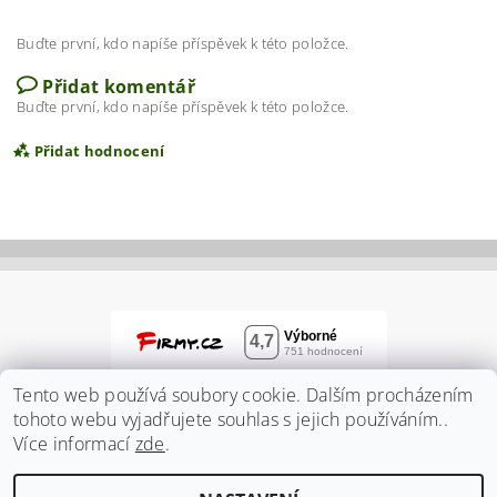
Buďte první, kdo napíše příspěvek k této položce.
Přidat komentář
Buďte první, kdo napíše příspěvek k této položce.
Přidat hodnocení
Tento web používá soubory cookie. Dalším procházením
tohoto webu vyjadřujete souhlas s jejich používáním..
Více informací
zde
.
Vložením hodnocení souhlasíte s
podmínkami