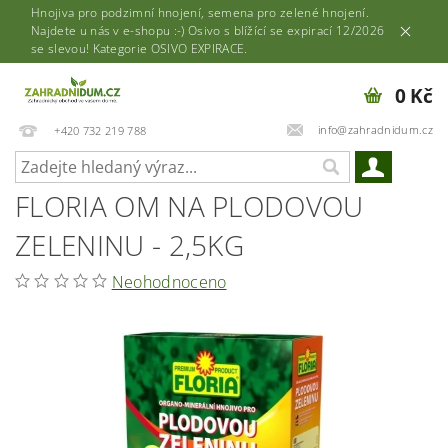
Hnojiva pro podzimní hnojení, semena pro zelené hnojení.
Najdete u nás v e-shopu :-) Osivo s blížící se expirací 12/2026
se slevou! Kategorie OSIVO EXPIRACE.
0 Kč
info@zahradnidum.cz
+420 732 219 788
FLORIA OM NA PLODOVOU
ZELENINU - 2,5KG
Neohodnoceno