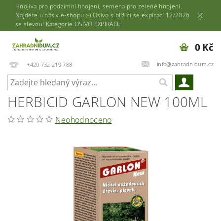
Hnojiva pro podzimní hnojení, semena pro zelené hnojení.
Najdete u nás v e-shopu :-) Osivo s blížící se expirací 12/2026
se slevou! Kategorie OSIVO EXPIRACE.
0 Kč
info@zahradnidum.cz
+420 732 219 788
HERBICID GARLON NEW 100ML
Neohodnoceno