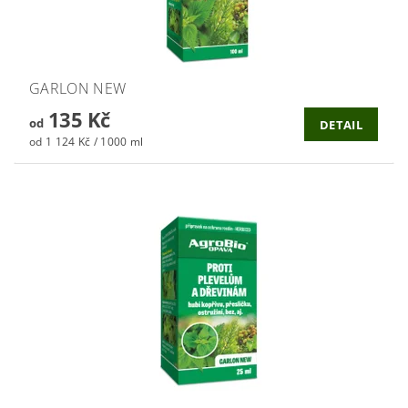
GARLON NEW
135 Kč
od
DETAIL
od 1 124 Kč / 1000 ml