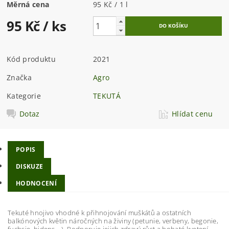
Měrná cena
95 Kč / 1 l
95 Kč
/ ks
Kód produktu
2021
Značka
Agro
Kategorie
TEKUTÁ
Dotaz
Hlídat cenu
POPIS
DISKUZE
HODNOCENÍ
Tekuté hnojivo vhodné k přihnojování muškátů a ostatních
balkónových květin náročných na živiny (petunie, verbeny, begonie,
fuchsie, bidens,…). Podporuje jejich zdravý růst a bohaté kvetení.