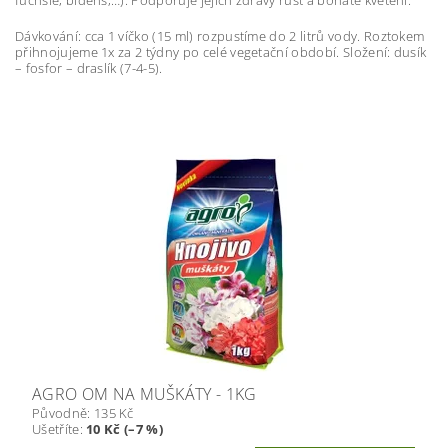
Dávkování: cca 1 víčko (15 ml) rozpustíme do 2 litrů vody. Roztokem
přihnojujeme 1x za 2 týdny po celé vegetační období. Složení: dusík
– fosfor – draslík (7-4-5).
AGRO OM NA MUŠKÁTY - 1KG
Původně:
135 Kč
Ušetříte
:
10 Kč (–7 %)