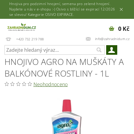
Hnojiva pro podzimní hnojení, semena pro zelené hnojení.
Najdete u nás v e-shopu :-) Osivo s blížící se expirací 12/2026
se slevou! Kategorie OSIVO EXPIRACE.
0 Kč
info@zahradnidum.cz
+420 732 219 788
HNOJIVO AGRO NA MUŠKÁTY A
BALKÓNOVÉ ROSTLINY - 1L
Neohodnoceno