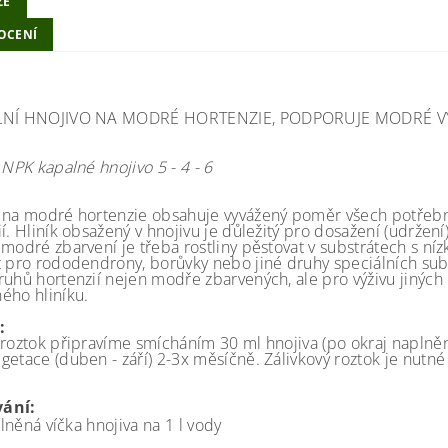
ZE
OCENÍ
LNÍ HNOJIVO NA MODRÉ HORTENZIE, PODPORUJE MODRÉ VY
 NPK kapalné hnojivo 5 - 4 - 6
 na modré hortenzie obsahuje vyvážený poměr všech potřebný
í. Hliník obsažený v hnojivu je důležitý pro dosažení (udržení
modré zbarvení je třeba rostliny pěstovat v substrátech s níz
t pro rododendrony, borůvky nebo jiné druhy speciálních subst
ruhů hortenzií nejen modře zbarvených, ale pro výživu jiných
ého hliníku.
:
 roztok připravíme smícháním 30 ml hnojiva (po okraj naplněná
getace (duben - září) 2-3x měsíčně. Zálivkový roztok je nut
ání:
lněná víčka hnojiva na 1 l vody