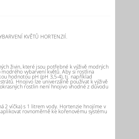
BARVENÍ KVĚTŮ HORTENZIÍ.
ch živin, které jsou potřebné k výživě modrých
) modrého vybarvení květů. Aby si rostlina
kou hodnotou pH (pH 3,5-4), tj. například
rátů. Hnojivo lze univerzálně používat k výživě
 okrasných rostlin není hnojivo vhodné z důvodu
 2 víčka) s 1 litrem vody. Hortenzie hnojíme v
né aplikovat rovnoměrně ke kořenovému systému