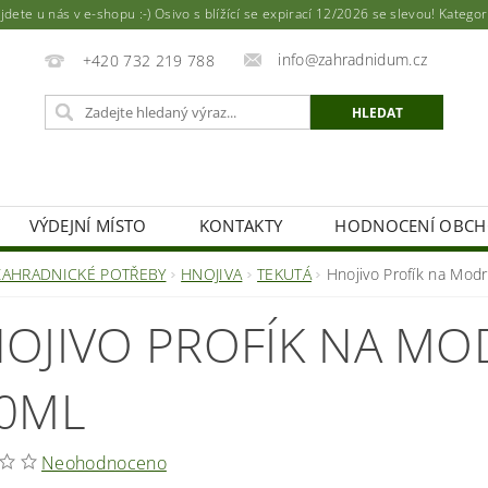
ete u nás v e-shopu :-) Osivo s blížící se expirací 12/2026 se slevou! Katego
info@zahradnidum.cz
+420 732 219 788
VÝDEJNÍ MÍSTO
KONTAKTY
HODNOCENÍ OBC
ZAHRADNICKÉ POTŘEBY
HNOJIVA
TEKUTÁ
Hnojivo Profík na Mod
OJIVO PROFÍK NA MO
0ML
Neohodnoceno