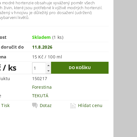
a modré hortenzie obsahuje vyvážený poměr všech
 živin, které jsou potřebné k výživě modrých hortenzií.
ažený v hnojivu je důležitý pro dosažení (udržení)
ybarvení květů.
ost
Skladem
(1 ks)
doručit do
11.8.2026
ena
15 Kč / 100 ml
č
/ ks
duktu
150217
Forestina
e
TEKUTÁ
Tisk
Dotaz
Hlídat cenu