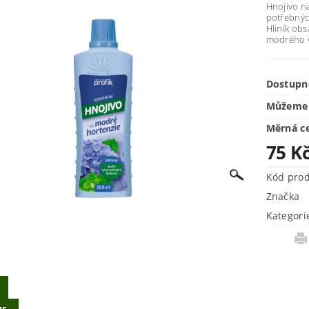
Hnojivo n
potřebných
Hliník obs
modrého v
Dostupn
Můžeme 
Měrná c
75 K
Kód pro
Značka
Kategori