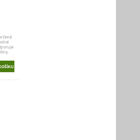
G
určené
hodné
dporuje
liny.