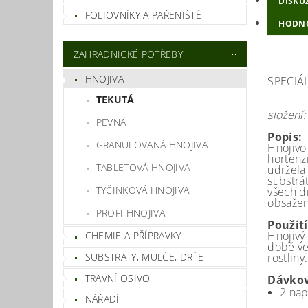
DISKU
FOLIOVNÍKY A PAŘENIŠTĚ
HODN
ZAHRADNICKÉ POTŘEBY
HNOJIVA
SPECIÁ
TEKUTÁ
složení:
PEVNÁ
Popis:
GRANULOVANÁ HNOJIVA
Hnojivo
hortenzi
TABLETOVÁ HNOJIVA
udržela 
substrá
TYČINKOVÁ HNOJIVA
všech d
obsažen
PROFI HNOJIVA
Použití
Hnojivý
CHEMIE A PŘÍPRAVKY
době ve
SUBSTRÁTY, MULČE, DRŤE
rostliny.
TRAVNÍ OSIVO
Dávkov
2 nap
NÁŘADÍ