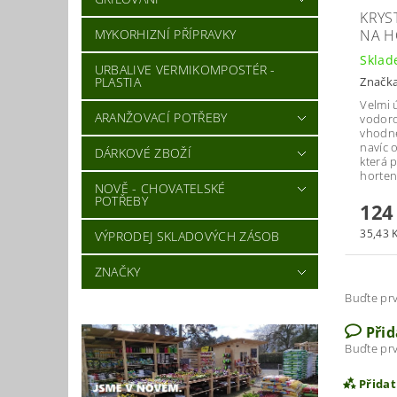
KRYS
MYKORHIZNÍ PŘÍPRAVKY
NA H
Skla
URBALIVE VERMIKOMPOSTÉR -
PLASTIA
Značk
Velmi 
ARANŽOVACÍ POTŘEBY
vodoro
vhodné
navíc 
DÁRKOVÉ ZBOŽÍ
která 
hortenz
NOVĚ - CHOVATELSKÉ
POTŘEBY
124
35,43 K
VÝPRODEJ SKLADOVÝCH ZÁSOB
ZNAČKY
Buďte prv
Při
Buďte prv
Přida