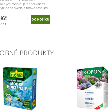
ilných rostlin. Je připraven ze
vytříděné světlé a tmavé rašeliny.
 Kč
č / 1 l
OBNÉ PRODUKTY