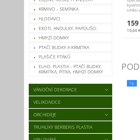
kyselom
KRMIVO - SEMÍNKA
směsi 
HLODAVCI
159
EXOTI, ANDULKY, PAPOUŠCI
10,60 K
HMYZÍ DOMKY
PTAČÍ BUDKY A KRMÍTKA
PLAŠIČE PTÁKŮ
POD
ELHO, PLASTIA - PTAČÍ BUDKY,
KRMÍTKA, PÍTKA, HMYZÍ DOMKY
Tip
VÁNOČNÍ DEKORACE
VELIKONOCE
ORCHIDEJE
TRUHLÍKY BERBERIS PLASTIA
GRILOVÁNÍ