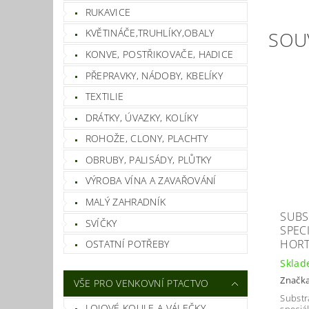
RUKAVICE
KVĚTINÁČE,TRUHLÍKY,OBALY
SOU
KONVE, POSTŘIKOVAČE, HADICE
PŘEPRAVKY, NÁDOBY, KBELÍKY
TEXTILIE
DRÁTKY, ÚVAZKY, KOLÍKY
ROHOŽE, CLONY, PLACHTY
OBRUBY, PALISÁDY, PLŮTKY
VÝROBA VÍNA A ZAVAŘOVÁNÍ
MALÝ ZAHRADNÍK
SUBS
SVÍČKY
SPEC
HORT
OSTATNÍ POTŘEBY
Skla
Značk
VŠE PRO VENKOVNÍ PTACTVO
Substr
LOJOVÉ KOULE A VÁLEČKY
speciá