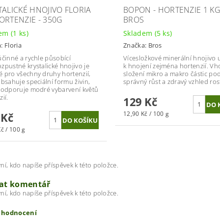
TALICKÉ HNOJIVO FLORIA
BOPON - HORTENZIE 1 K
ORTENZIE - 350G
BROS
dem
(1 ks)
Skladem
(5 ks)
a:
Floria
Značka:
Bros
účinné a rychle působící
Vícesložkové minerální hnojivo 
zpustné krystalické hnojivo je
k hnojení zejména hortenzií. V
 pro všechny druhy hortenzií,
složení mikro a makro částic po
obsahuje speciální formu živin,
správný růst a zdravý vzhled rost
podporuje modré vybarvení květů
ií.
129 Kč
12,90 Kč / 100 g
 Kč
č / 100 g
ní, kdo napíše příspěvek k této položce.
dat komentář
ní, kdo napíše příspěvek k této položce.
t hodnocení