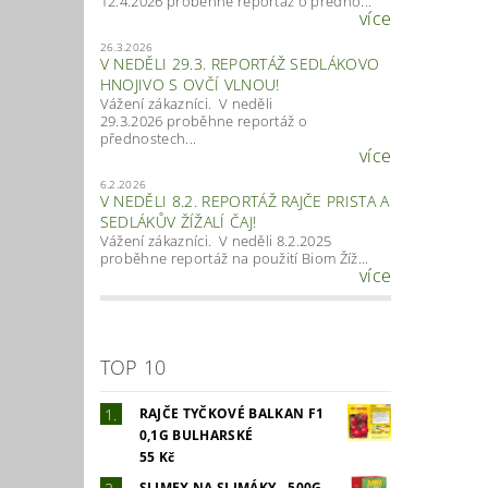
12.4.2026 proběhne reportáž o předno...
více
26.3.2026
V NEDĚLI 29.3. REPORTÁŽ SEDLÁKOVO
HNOJIVO S OVČÍ VLNOU!
Vážení zákazníci. V neděli
29.3.2026 proběhne reportáž o
přednostech...
více
6.2.2026
V NEDĚLI 8.2. REPORTÁŽ RAJČE PRISTA A
SEDLÁKŮV ŽÍŽALÍ ČAJ!
Vážení zákazníci. V neděli 8.2.2025
proběhne reportáž na použití Biom Žíž...
více
TOP 10
RAJČE TYČKOVÉ BALKAN F1
0,1G BULHARSKÉ
55 Kč
SLIMEX NA SLIMÁKY - 500G