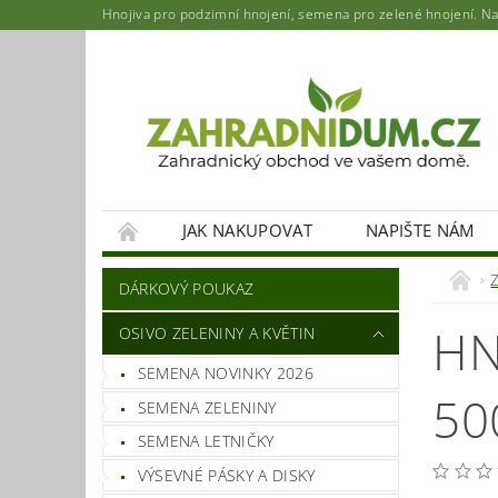
Hnojiva pro podzimní hnojení, semena pro zelené hnojení. Najd
JAK NAKUPOVAT
NAPIŠTE NÁM
DÁRKOVÝ POUKAZ
HN
OSIVO ZELENINY A KVĚTIN
SEMENA NOVINKY 2026
50
SEMENA ZELENINY
SEMENA LETNIČKY
VÝSEVNÉ PÁSKY A DISKY