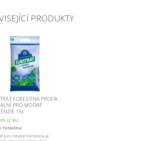
VISEJÍCÍ PRODUKTY
TRÁT FORESTINA PROFÍK -
IÁLNÍ PRO MODRÉ
ENZIE 15L
dem
(2 ks)
a:
Forestina
át pro modré hortenzie je
lně určen pro pěstování