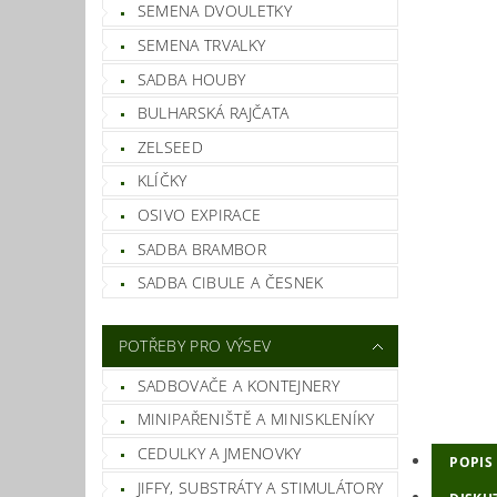
SEMENA DVOULETKY
SEMENA TRVALKY
SADBA HOUBY
BULHARSKÁ RAJČATA
ZELSEED
KLÍČKY
OSIVO EXPIRACE
SADBA BRAMBOR
SADBA CIBULE A ČESNEK
POTŘEBY PRO VÝSEV
SADBOVAČE A KONTEJNERY
MINIPAŘENIŠTĚ A MINISKLENÍKY
CEDULKY A JMENOVKY
POPIS
JIFFY, SUBSTRÁTY A STIMULÁTORY