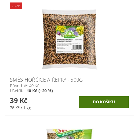
Akce
SMĚS HOŘČICE A ŘEPKY - 500G
Původně:
49 Kč
Ušetříte
:
10 Kč (–20 %)
39 Kč
78 Kč / 1 kg