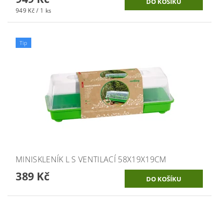
949 Kč / 1 ks
Tip
MINISKLENÍK L S VENTILACÍ 58X19X19CM
389 Kč