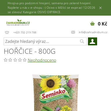
Hnojiva pro podzimní hnojení, semena pro zelené hnojení.
Najdete u nás v e-shopu :-) Osivo s blížící se expirací 12/2026
se slevou! Kategorie OSIVO EXPIRACE.
0 Kč
info@zahradnidum.cz
+420 732 219 788
HOŘČICE - 800G
Neohodnoceno