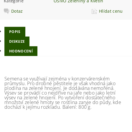
Kategorie
OSIVO Zeleniny a Květin
Dotaz
Hlídat cenu
POPIS
DISKUZE
HODNOCENÍ
Semena se využívají zejména v konzervárenském
průmyslu. Pro drobné pěstitele je však vhodná jako
plodina na zelené hnojení. Je dodávána nemořená.
Výsev se provádí co nejdříve na jaře nebo jako letní
výsev na zelené hnojení. Po vytvoření dostatečného
množství zelené hmoty se rostlina zaryje do půdy, kde
dochází k jejímu rozkladu. Balení: 800 g.