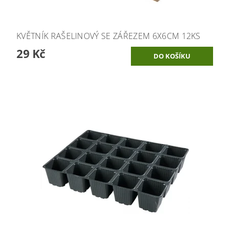
KVĚTNÍK RAŠELINOVÝ SE ZÁŘEZEM 6X6CM 12KS
29 Kč