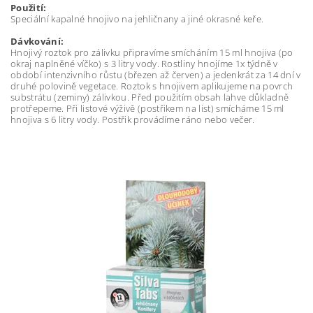
Použití:
Speciální kapalné hnojivo na jehličnany a jiné okrasné keře.
Dávkování:
Hnojivý roztok pro zálivku připravíme smícháním 15 ml hnojiva (po
okraj naplněné víčko) s 3 litry vody. Rostliny hnojíme 1x týdně v
období intenzivního růstu (březen až červen) a jedenkrát za 14 dní v
druhé polovině vegetace. Roztok s hnojivem aplikujeme na povrch
substrátu (zeminy) zálivkou. Před použitím obsah lahve důkladně
protřepeme. Při listové výživě (postřikem na list) smícháme 15 ml
hnojiva s 6 litry vody. Postřik provádíme ráno nebo večer.