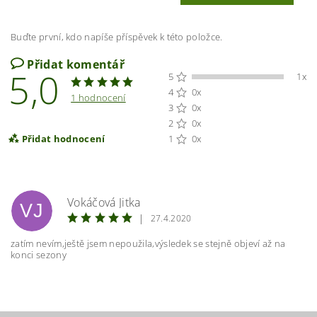
Buďte první, kdo napíše příspěvek k této položce.
Přidat komentář
5,0
5
1x
4
0x
1 hodnocení
3
0x
2
0x
Přidat hodnocení
1
0x
Vokáčová Jitka
VJ
|
27.4.2020
zatím nevím,ještě jsem nepoužila,výsledek se stejně objeví až na
konci sezony