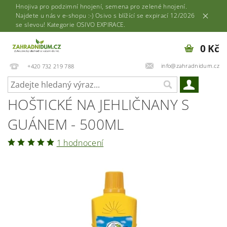
Hnojiva pro podzimní hnojení, semena pro zelené hnojení.
Najdete u nás v e-shopu :-) Osivo s blížící se expirací 12/2026
se slevou! Kategorie OSIVO EXPIRACE.
0 Kč
info@zahradnidum.cz
+420 732 219 788
HOŠTICKÉ NA JEHLIČNANY S
GUÁNEM - 500ML
1 hodnocení