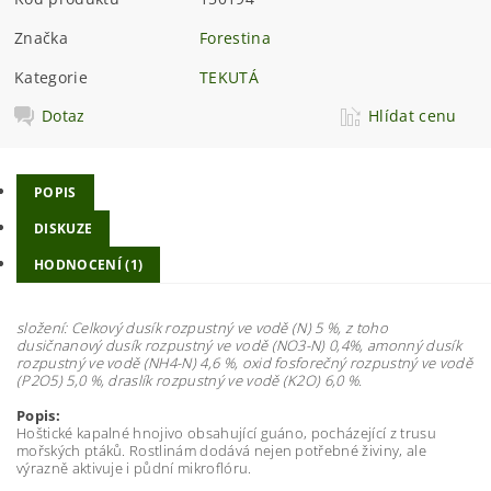
Značka
Forestina
Kategorie
TEKUTÁ
Dotaz
Hlídat cenu
POPIS
DISKUZE
HODNOCENÍ (1)
složení: Celkový dusík rozpustný ve vodě (N) 5 %, z toho
dusičnanový dusík rozpustný ve vodě (NO3-N) 0,4%, amonný dusík
rozpustný ve vodě (NH4-N) 4,6 %, oxid fosforečný rozpustný ve vodě
(P2O5) 5,0 %, draslík rozpustný ve vodě (K2O) 6,0 %.
Popis:
Hoštické kapalné hnojivo obsahující guáno, pocházející z trusu
mořských ptáků. Rostlinám dodává nejen potřebné živiny, ale
výrazně aktivuje i půdní mikroflóru.