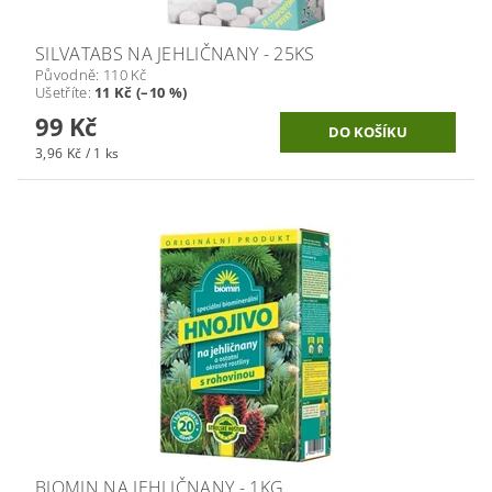
SILVATABS NA JEHLIČNANY - 25KS
Původně:
110 Kč
Ušetříte
:
11 Kč (–10 %)
99 Kč
3,96 Kč / 1 ks
BIOMIN NA JEHLIČNANY - 1KG