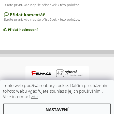
Buďte první, kdo napíše příspěvek k této položce.
Přidat komentář
Buďte první, kdo napíše příspěvek k této položce.
Přidat hodnocení
Tento web používá soubory cookie. Dalším procházením
tohoto webu vyjadřujete souhlas s jejich používáním..
Více informací
zde
.
Vložením hodnocení souhlasíte s
podmínkami
NASTAVENÍ
ochrany osobních údajů