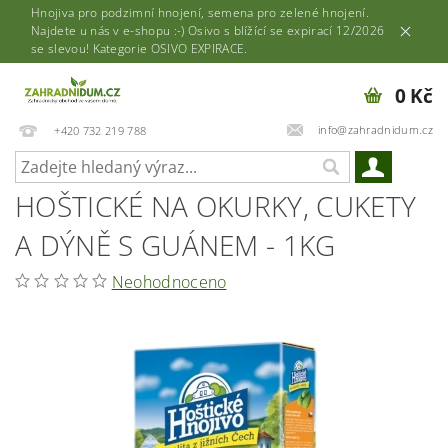
Hnojiva pro podzimní hnojení, semena pro zelené hnojení.
Najdete u nás v e-shopu :-) Osivo s blížící se expirací 12/2026
se slevou! Kategorie OSIVO EXPIRACE.
0 Kč
info@zahradnidum.cz
+420 732 219 788
HOŠTICKÉ NA OKURKY, CUKETY
A DÝNĚ S GUÁNEM - 1KG
Neohodnoceno