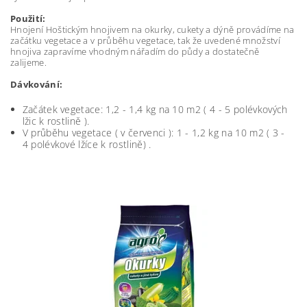
Použití:
Hnojení Hoštickým hnojivem na okurky, cukety a dýně provádíme na
začátku vegetace a v průběhu vegetace, tak že uvedené množství
hnojiva zapravíme vhodným nářadím do půdy a dostatečně
zalijeme.
Dávkování:
Začátek vegetace: 1,2 - 1,4 kg na 10 m2 ( 4 - 5 polévkových
lžic k rostlině ).
V průběhu vegetace ( v červenci ): 1 - 1,2 kg na 10 m2 ( 3 -
4 polévkové lžíce k rostlině) .