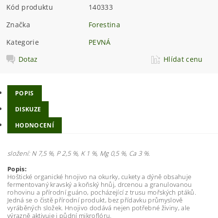
Kód produktu
140333
Značka
Forestina
Kategorie
PEVNÁ
Dotaz
Hlídat cenu
POPIS
DISKUZE
HODNOCENÍ
složení: N 7,5 %, P 2,5 %, K 1 %, Mg 0,5 %, Ca 3 %.
Popis:
Hoštické organické hnojivo na okurky, cukety a dýně obsahuje
fermentovaný kravský a koňský hnůj, drcenou a granulovanou
rohovinu a přírodní guáno, pocházející z trusu mořských ptáků.
Jedná se o čistě přírodní produkt, bez přídavku průmyslově
vyráběných složek. Hnojivo dodává nejen potřebné živiny, ale
výrazně aktivuje i půdní mikroflóru.